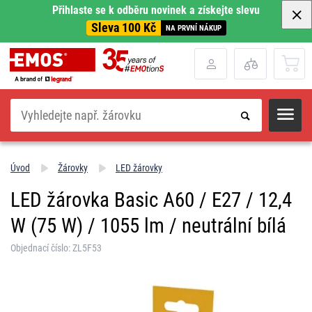
Přihlaste se k odběru novinek a získejte slevu
Sleva 100 Kč
NA PRVNÍ NÁKUP
Hledat
Úvod
Žárovky
LED žárovky
LED žárovka Basic A60 / E27 / 12,4
W (75 W) / 1055 lm / neutrální bílá
Objednací číslo: ZL5F53