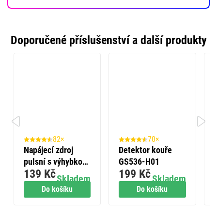
Doporučené příslušenství a další produkty
82×
70×
Napájecí zdroj
Detektor kouře
pulsní s výhybkou
GS536-H01
139 Kč
199 Kč
300mA
Skladem
Skladem
Do košíku
Do košíku