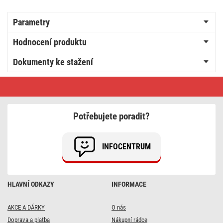
Parametry
Hodnocení produktu
Dokumenty ke stažení
LED
žárovka
Basic
A60
/
Potřebujete poradit?
E27
/
12,4
W
INFOCENTRUM
(75
W)
/
1055
lm
HLAVNÍ ODKAZY
INFORMACE
/
neutrální
bílá
AKCE A DÁRKY
O nás
Doprava a platba
Nákupní rádce