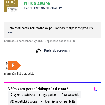
PLUS X AWARD
EXCELLENT BRAND QUALITY
Toto zboží nadále není možné koupit. Prohlédněte si podobné produkty
zde
.
Informace o bezpečnosti výrobku:
Odpovědná osoba pro EU
Přidat do porovnání
Informační list k produktu
S čím vám poradí
Nákupní asistent
?
💡
🔌
🌈
Výkon a svítivost
Typ patice
Barva světla
⚡
📏
Energetická úspora
Rozměry a kompatibilita