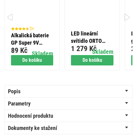
3×
LED lineární
LE
Alkalická baterie
svítidlo ORTO
gi
GP Super 9V
1 279 Kč
2
TCON 12W
1,
89 Kč
(6LR61), 1 ks
Skladem
Skladem
neutrální bílá
vn
Do košíku
Do košíku
Popis
Parametry
Hodnocení produktu
Dokumenty ke stažení