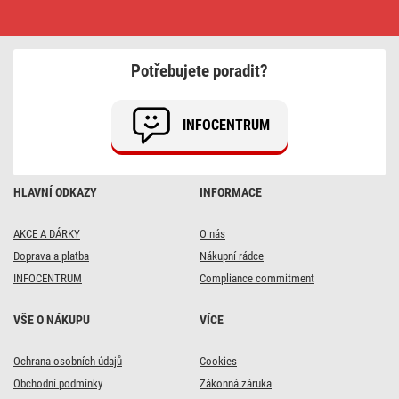
Lithiová
knoflíková
baterie
GP
Ultra
Potřebujete poradit?
Plus
CR1616,
1
ks
INFOCENTRUM
HLAVNÍ ODKAZY
INFORMACE
AKCE A DÁRKY
O nás
Doprava a platba
Nákupní rádce
INFOCENTRUM
Compliance commitment
VŠE O NÁKUPU
VÍCE
Ochrana osobních údajů
Cookies
Obchodní podmínky
Zákonná záruka