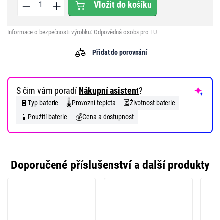
Vložit do košíku
Informace o bezpečnosti výrobku:
Odpovědná osoba pro EU
Přidat do porovnání
S čím vám poradí
Nákupní asistent
?
🔋
🌡️
⏳
Typ baterie
Provozní teplota
Životnost baterie
📱
💰
Použití baterie
Cena a dostupnost
Doporučené příslušenství a další produkty