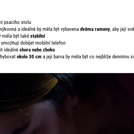
ní psacího stolu
 výkonná a ideálně by měla být vybavena
dvěma rameny
, aby její s
y měla být také
stabilní
umožňují dobíjet mobilní telefon
it ideálně
shora nebo zboku
pohybovat
okolo 30 cm
a její barva by měla být co nejblíže dennímu sv