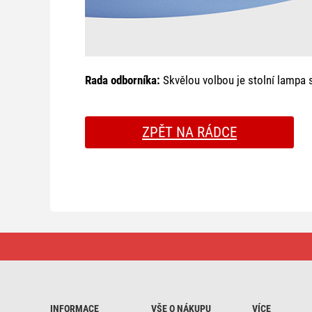
Rada odborníka:
Skvělou volbou je stolní lampa 
ZPĚT NA RÁDCE
Osvětlení
dětského
pokoje
INFORMACE
VŠE O NÁKUPU
VÍCE