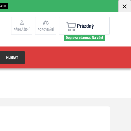
ÁKUP
Prázdný
PŘIHLÁŠENÍ
POROVNÁNÍ
Doprava zdarma. Na vše!
HLEDAT