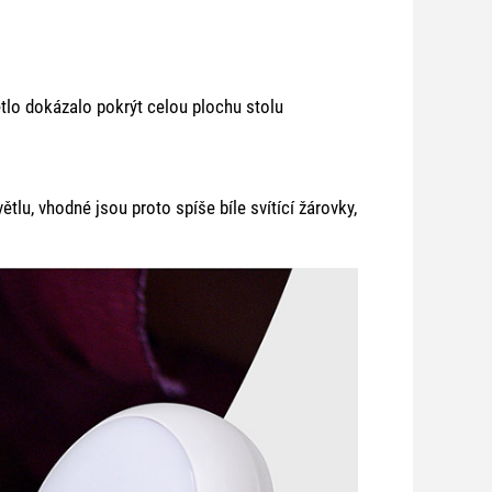
větlo dokázalo pokrýt celou plochu stolu
ětlu, vhodné jsou proto spíše bíle svítící žárovky,