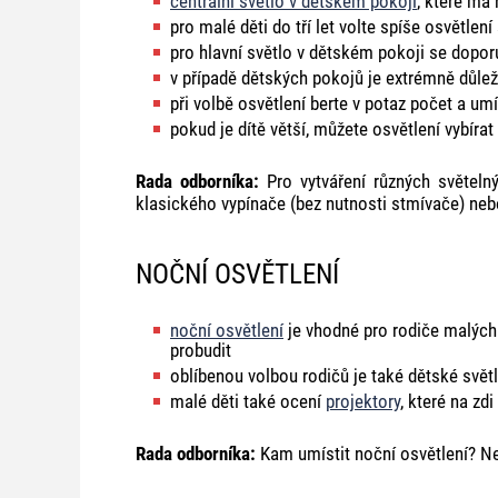
centrální světlo v dětském pokoji
, které má
pro malé děti do tří let volte spíše osvětlení
pro hlavní světlo v dětském pokoji se dopo
v případě dětských pokojů je extrémně důle
při volbě osvětlení berte v potaz počet a um
pokud je dítě větší, můžete osvětlení vybíra
Rada odborníka:
Pro vytváření různých světel
klasického vypínače (bez nutnosti stmívače) neb
NOČNÍ OSVĚTLENÍ
noční osvětlení
je vhodné pro rodiče malých d
probudit
oblíbenou volbou rodičů je také dětské světl
malé děti také ocení
projektory
, které na zd
Rada odborníka:
Kam umístit noční osvětlení? Nej