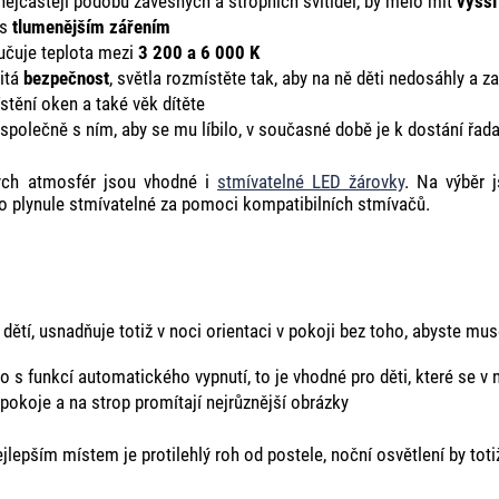
 nejčastěji podobu závěsných a stropních svítidel, by mělo mít
vyšší
 s
tlumenějším zářením
ručuje teplota mezi
3 200 a 6 000 K
žitá
bezpečnost
, světla rozmístěte tak, aby na ně děti nedosáhly a 
ístění oken a také věk dítěte
t společně s ním, aby se mu líbilo, v současné době je k dostání řad
ných atmosfér jsou vhodné i
stmívatelné LED žárovky
. Na výběr 
o plynule stmívatelné za pomoci kompatibilních stmívačů.
ětí, usnadňuje totiž v noci orientaci v pokoji bez toho, abyste musel
o s funkcí automatického vypnutí, to je vhodné pro děti, které se v n
i pokoje a na strop promítají nejrůznější obrázky
lepším místem je protilehlý roh od postele, noční osvětlení by tot