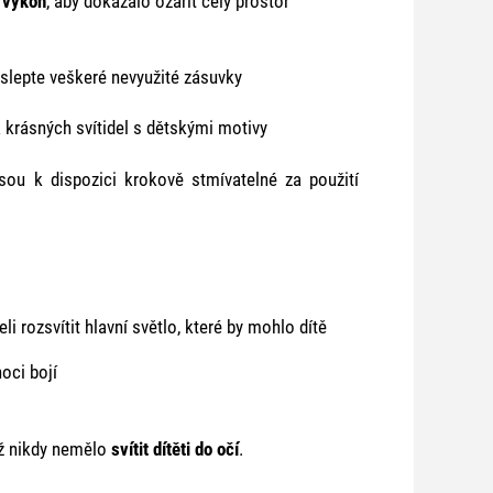
 výkon
, aby dokázalo ozářit celý prostor
zaslepte veškeré nevyužité zásuvky
a krásných svítidel s dětskými motivy
jsou k dispozici krokově stmívatelné za použití
i rozsvítit hlavní světlo, které by mohlo dítě
oci bojí
iž nikdy nemělo
svítit dítěti do očí
.