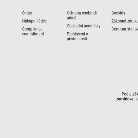
O nás
Ochrana osobních
Cookies
údajů
Nákupní rádce
Zákonná záruk
Obchodní podmínky
Compliance
Centrum stahov
commitment
Prohlášení o
přístupnosti
Podle zák
zaevidovat p