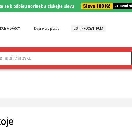
Sleva 100 Kč
te se k odběru novinek a získejte slevu
NA PRVNÍ N
KCE A DÁRKY
Doprava a platba
INFOCENTRUM
koje