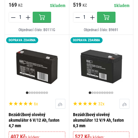
169
519
Kč
Kč
Skladem
Skladem
Objednací číslo: B0111G
Objednací číslo: B9691
DOPRAVA ZDARMA
DOPRAVA ZDARMA
6x
32x
Bezúdržbový olověný
Bezúdržbový olověný
akumulátor 6 V/12 Ah, faston
akumulátor 12 V/9 Ah, faston
4,7 mm
6,3 mm
407 Kč
527 Kč
s kódem:
s kódem: