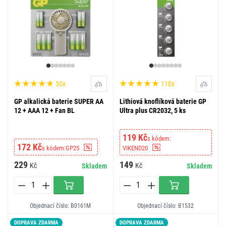
50x
118x
GP alkalická baterie SUPER AA
Lithiová knoflíková baterie GP
12 + AAA 12 + Fan BL
Ultra plus CR2032, 5 ks
119 Kč
s kódem:
172 Kč
s kódem:
GP25
VIKEND20
229
149
Kč
Kč
Skladem
Skladem
Objednací číslo: B0161M
Objednací číslo: B1532
DOPRAVA ZDARMA
DOPRAVA ZDARMA