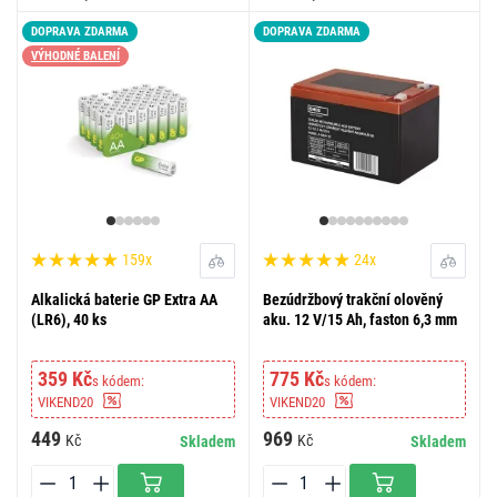
DOPRAVA ZDARMA
DOPRAVA ZDARMA
VÝHODNÉ BALENÍ
159x
24x
Alkalická baterie GP Extra AA
Bezúdržbový trakční olověný
(LR6), 40 ks
aku. 12 V/15 Ah, faston 6,3 mm
359 Kč
775 Kč
s kódem:
s kódem:
VIKEND20
VIKEND20
449
969
Kč
Kč
Skladem
Skladem