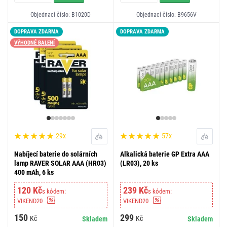
Objednací číslo: B1020D
Objednací číslo: B9656V
DOPRAVA ZDARMA
DOPRAVA ZDARMA
VÝHODNÉ BALENÍ
29x
57x
Nabíjecí baterie do solárních
Alkalická baterie GP Extra AAA
lamp RAVER SOLAR AAA (HR03)
(LR03), 20 ks
400 mAh, 6 ks
120 Kč
239 Kč
s kódem:
s kódem:
VIKEND20
VIKEND20
150
299
Kč
Kč
Skladem
Skladem