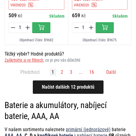
VIKEND20
VIKEND20
509
659
Kč
Kč
Skladem
Skladem
Objednací číslo: B9682
Objednací číslo: B9675
Těžký výběr? Hodně produktů?
Zaškrtněte si ve filtrech
, co je pro vás důležité
Předchozí
1
2
3
...
16
Další
Baterie a akumulátory, nabíjecí
baterie, AAA, AA
V našem sortimentu naleznete
primární (jednorázové)
baterie
AAA
,
AA
, C, D a
knoflíkové baterie
i
nabíjecí baterie
GP
různých