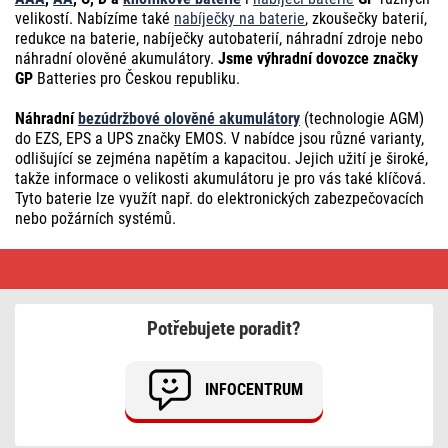
velikostí. Nabízíme také
nabíječky na baterie
, zkoušečky baterií,
redukce na baterie, nabíječky autobaterií, náhradní zdroje nebo
náhradní olověné akumulátory.
Jsme výhradní dovozce značky
GP
Batteries pro Českou republiku.
Náhradní
bezúdržbové olověné akumulátory
(technologie AGM)
do EZS, EPS a UPS značky EMOS. V nabídce jsou různé varianty,
odlišující se zejména napětím a kapacitou. Jejich užití je široké,
takže informace o velikosti akumulátoru je pro vás také klíčová.
Tyto baterie lze využít např. do elektronických zabezpečovacích
nebo požárních systémů.
Baterie
a
akumulátory,
nabíjecí
baterie,
Potřebujete poradit?
AAA,
AA
INFOCENTRUM