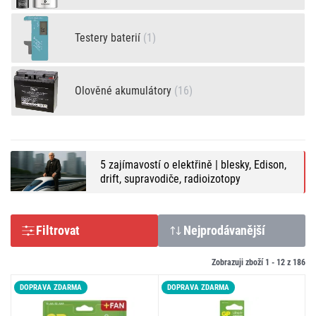
Testery baterií
(1)
Olověné akumulátory
(16)
5 zajímavostí o elektřině | blesky, Edison,
drift, supravodiče, radioizotopy
Filtrovat
Nejprodávanější
Zobrazuji zboží 1 -
12
z
186
DOPRAVA ZDARMA
DOPRAVA ZDARMA