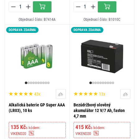
Objednací číslo: B7414A
Objednací číslo: B1010C
DOPRAVA ZDARMA
DOPRAVA ZDARMA
43x
13x
Alkalická baterie GP Super AAA
Bezúdržbový olověný
(LR03), 10 ks
akumulátor 12 V/7 Ah, faston
4,7 mm
135 Kč
415 Kč
s kódem:
s kódem:
VIKEND20
VIKEND20