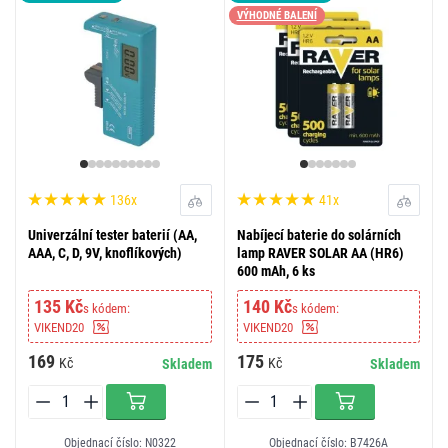
VÝHODNÉ BALENÍ
136x
41x
Univerzální tester baterií (AA,
Nabíjecí baterie do solárních
AAA, C, D, 9V, knoflíkových)
lamp RAVER SOLAR AA (HR6)
600 mAh, 6 ks
135 Kč
140 Kč
s kódem:
s kódem:
VIKEND20
VIKEND20
169
175
Kč
Kč
Skladem
Skladem
Objednací číslo: N0322
Objednací číslo: B7426A