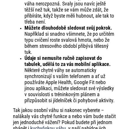
váha nerozpozná. Svaly jsou navíc ještě
těžší než tuk, takže se vám může zdát, že
přibíráte, když byste měli hubnout, ale tak to
třeba není.
Můžete dlouhodobě sledovat svůj pokrok.
Například si snadno všimnete, že po určitém
typu cvičení roste svalová hmota, nebo že
během stresového období přibývá tělesný
tuk.
Údaje si nemusíte ručně zapisovat do
tabulek, udělá to za vás mobilní aplikace.
Některé chytré váhy se automaticky
synchronizují s vaším telefonem a ať už
používáte Apple Health, Google Fit nebo
jinou aplikaci, můžete sledovat své výsledky
v souvislosti s tréninkovým plánem a
přizpůsobit si jídelníček či pohybové aktivity.
Tak jakou osobní váhu si nakonec vyberete –
nalákaly vás chytré funkce a nebo vám bude stačit
jen jednoduché vážení? Pokud budete při jednom
shánět i
kuchyňskou váhu
, v naší nabídce jich