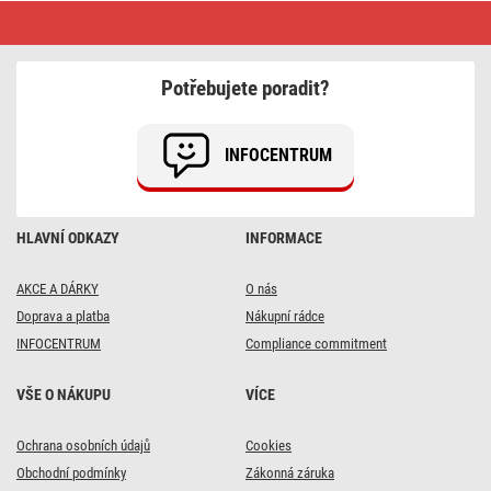
Jak
vybrat
osobní
váhu?
Klasická
Potřebujete poradit?
vs.
chytrá
váha
INFOCENTRUM
HLAVNÍ ODKAZY
INFORMACE
AKCE A DÁRKY
O nás
Doprava a platba
Nákupní rádce
INFOCENTRUM
Compliance commitment
VŠE O NÁKUPU
VÍCE
Ochrana osobních údajů
Cookies
Obchodní podmínky
Zákonná záruka