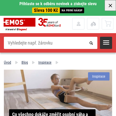
Přihlaste se k odběru novinek a získejte slevu
Sleva 100 Kč
NA PRVNÍ NÁKUP
Hledat
Úvod
Blog
Inspirace
Inspirace
Co všechno dokáže změřit osobní váha a