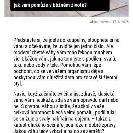
jak vám pomůže v běžném životě?
Aktualizováno 17. 6. 2025
Představte si, že jdete do koupelny, stoupnete si na
váhu a očekáváte, že uvidíte jen jedno číslo. Ale
moderní chytré váhy vám toho řeknou mnohem
víc! Ukážou vám, jak na tom jste s podílem svalů,
tuku nebo vody v těle. Pomohou vám lépe
pochopit, co se ve vašem organismu děje a
poskytnou vám důležitá data pro zdravější životní
styl.
Navíc, když začínáte cvičit a jíst zdravě, klasická
váha vám neukáže, zda se vám opravdu daří nebo
ne. S chytrou váhou zjistíte, že ačkoliv vaše
celková hmotnost klesá velmi pomalu, podíl tuku
se snižuje a svaly nabírají na objemu – takže z
katastrofického scénáře jsou rázem dobré zprávy.
Jakou váhu tedy vybrat a na co se zaměřit?