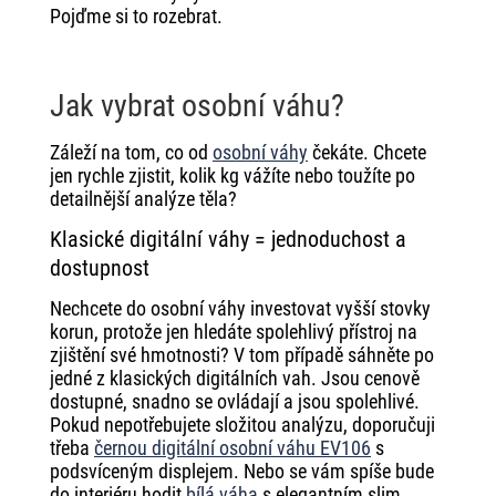
Pojďme si to rozebrat.
Jak vybrat osobní váhu?
Záleží na tom, co od
osobní váhy
čekáte. Chcete
jen rychle zjistit, kolik kg vážíte nebo toužíte po
detailnější analýze těla?
Klasické digitální váhy = jednoduchost a
dostupnost
Nechcete do osobní váhy investovat vyšší stovky
korun, protože jen hledáte spolehlivý přístroj na
zjištění své hmotnosti? V tom případě sáhněte po
jedné z klasických digitálních vah. Jsou cenově
dostupné, snadno se ovládají a jsou spolehlivé.
Pokud nepotřebujete složitou analýzu, doporučuji
třeba
černou digitální osobní váhu EV106
s
podsvíceným displejem. Nebo se vám spíše bude
do interiéru hodit
bílá váha
s elegantním slim