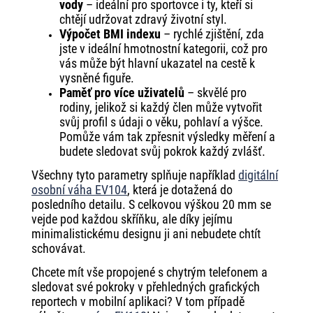
vody
– ideální pro sportovce i ty, kteří si
chtějí udržovat zdravý životní styl.
Výpočet BMI indexu
– rychlé zjištění, zda
jste v ideální hmotnostní kategorii, což pro
vás může být hlavní ukazatel na cestě k
vysněné figuře.
Paměť pro více uživatelů
– skvělé pro
rodiny, jelikož si každý člen může vytvořit
svůj profil s údaji o věku, pohlaví a výšce.
Pomůže vám tak zpřesnit výsledky měření a
budete sledovat svůj pokrok každý zvlášť.
Všechny tyto parametry splňuje například
digitální
osobní váha EV104
, která je dotažená do
posledního detailu. S celkovou výškou 20 mm se
vejde pod každou skříňku, ale díky jejímu
minimalistickému designu ji ani nebudete chtít
schovávat.
Chcete mít vše propojené s chytrým telefonem a
sledovat své pokroky v přehledných grafických
reportech v mobilní aplikaci? V tom případě