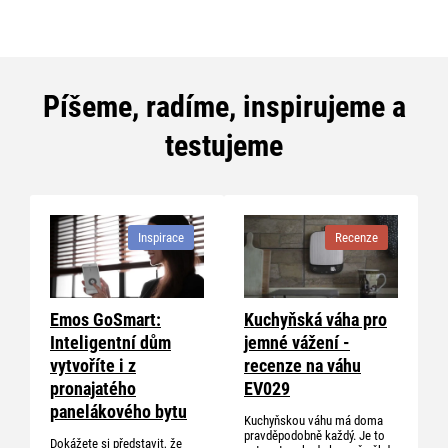
Píšeme, radíme, inspirujeme a
testujeme
Inspirace
Recenze
Emos GoSmart:
Kuchyňská váha pro
Inteligentní dům
jemné vážení -
vytvoříte i z
recenze na váhu
pronajatého
EV029
panelákového bytu
Kuchyňskou váhu má doma
pravděpodobně každý. Je to
Dokážete si představit, že