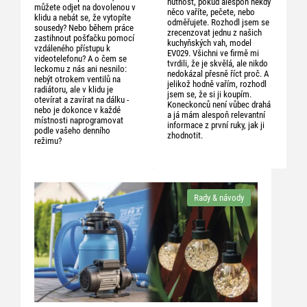
nutnost, pokud alespoň někdy
můžete odjet na dovolenou v
něco vaříte, pečete, nebo
klidu a nebát se, že vytopíte
odměřujete. Rozhodl jsem se
sousedy? Nebo během práce
zrecenzovat jednu z našich
zastihnout pošťačku pomocí
kuchyňských vah, model
vzdáleného přístupu k
EV029. Všichni ve firmě mi
videotelefonu? A o čem se
tvrdili, že je skvělá, ale nikdo
leckomu z nás ani nesnilo:
nedokázal přesně říct proč. A
nebýt otrokem ventilů na
jelikož hodně vařím, rozhodl
radiátoru, ale v klidu je
jsem se, že si ji koupím.
otevírat a zavírat na dálku -
Koneckonců není vůbec drahá
nebo je dokonce v každé
a já mám alespoň relevantní
místnosti naprogramovat
informace z první ruky, jak ji
podle vašeho denního
zhodnotit.
režimu?
Rady & návody