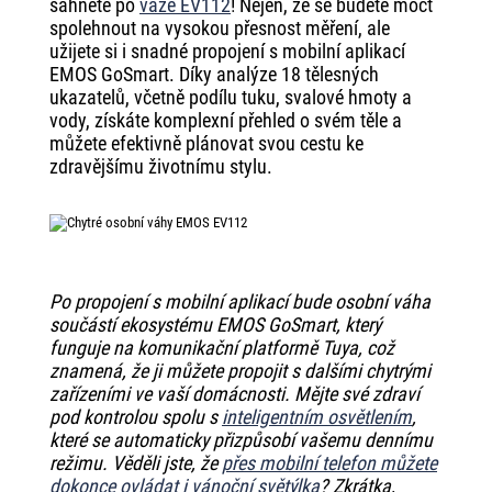
sáhněte po
váze EV112
! Nejen, že se budete moct
spolehnout na vysokou přesnost měření, ale
užijete si i snadné propojení s mobilní aplikací
EMOS GoSmart. Díky analýze 18 tělesných
ukazatelů, včetně podílu tuku, svalové hmoty a
vody, získáte komplexní přehled o svém těle a
můžete efektivně plánovat svou cestu ke
zdravějšímu životnímu stylu.
Po propojení s mobilní aplikací bude osobní váha
součástí ekosystému EMOS GoSmart, který
funguje na komunikační platformě Tuya, což
znamená, že ji můžete propojit s dalšími chytrými
zařízeními ve vaší domácnosti. Mějte své zdraví
pod kontrolou spolu s
inteligentním osvětlením
,
které se automaticky přizpůsobí vašemu dennímu
režimu. Věděli jste, že
přes mobilní telefon můžete
dokonce ovládat i vánoční světýlka
? Zkrátka,