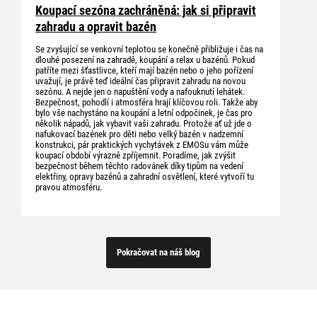
Koupací sezóna zachráněná: jak si připravit
zahradu a opravit bazén
Se zvyšující se venkovní teplotou se konečně přibližuje i čas na
dlouhé posezení na zahradě, koupání a relax u bazénů. Pokud
patříte mezi šťastlivce, kteří mají bazén nebo o jeho pořízení
uvažují, je právě teď ideální čas připravit zahradu na novou
sezónu. A nejde jen o napuštění vody a nafouknutí lehátek.
Bezpečnost, pohodlí i atmosféra hrají klíčovou roli. Takže aby
bylo vše nachystáno na koupání a letní odpočinek, je čas pro
několik nápadů, jak vybavit vaši zahradu. Protože ať už jde o
nafukovací bazének pro děti nebo velký bazén v nadzemní
konstrukci, pár praktických vychytávek z EMOSu vám může
koupací období výrazně zpříjemnit. Poradíme, jak zvýšit
bezpečnost během těchto radovánek díky tipům na vedení
elektřiny, opravy bazénů a zahradní osvětlení, které vytvoří tu
pravou atmosféru.
Pokračovat na náš blog