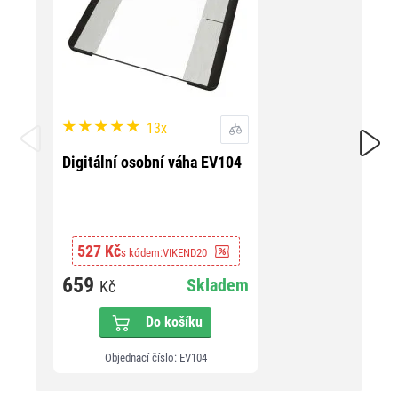
13x
Digi
Digitální osobní váha EV104
33
527 Kč
s kódem:
VIKEND20
41
659
Skladem
Kč
Do košíku
Objednací číslo: EV104