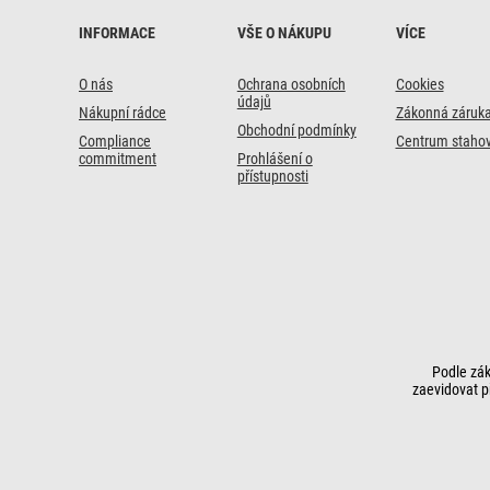
dispozici?
INFORMACE
VŠE O NÁKUPU
VÍCE
O nás
Ochrana osobních
Cookies
údajů
Nákupní rádce
Zákonná záruk
Obchodní podmínky
Compliance
Centrum stahov
commitment
Prohlášení o
přístupnosti
Podle zák
zaevidovat p