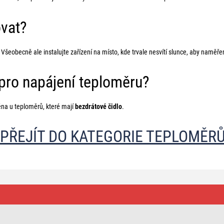
ovat?
šeobecně ale instalujte zařízení na místo, kde trvale nesvítí slunce, aby naměře
pro napájení teploměru?
na u teploměrů, které mají
bezdrátové čidlo
.
>PŘEJÍT DO KATEGORIE TEPLOMĚRŮ