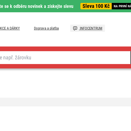
Sleva 100 Kč
te se k odběru novinek a získejte slevu
NA PRVNÍ N
KCE A DÁRKY
Doprava a platba
INFOCENTRUM