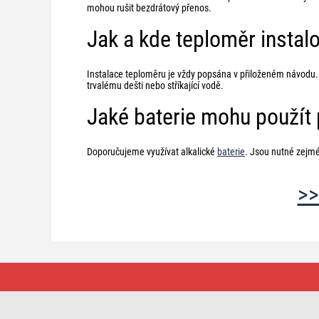
mohou rušit bezdrátový přenos.
Jak a kde teploměr instal
Instalace teploměru je vždy popsána v přiloženém návodu. V
trvalému dešti nebo stříkající vodě.
Jaké baterie mohu použít 
Doporučujeme využívat alkalické
baterie
. Jsou nutné zejmé
>
Jaké
druhy
teploměrů
jsou
k