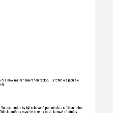
lní a maximální naměřenou teplotu. Tyto funkce jsou ale
ízí.
ělo pršet, mělo by být schované pod nějakou stříškou nebo
čidla je potřeba myslete také na to, že kovové předměty