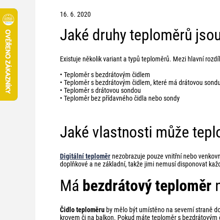
16. 6. 2020
Jaké druhy teploměrů jsou
Existuje několik variant a typů teploměrů. Mezi hlavní rozdí
• Teploměr s bezdrátovým čidlem
• Teploměr s bezdrátovým čidlem, které má drátovou sond
• Teploměr s drátovou sondou
• Teploměr bez přídavného čidla nebo sondy
Jaké vlastnosti může tep
Digitální teploměr
nezobrazuje pouze vnitřní nebo venkov
doplňkové a ne základní, takže jimi nemusí disponovat kaž
Má
bezdrátový teploměr
n
Čidlo teploměru
by mělo být umístěno na severní straně do
krovem či na balkon. Pokud máte teploměr s bezdrátovým čid