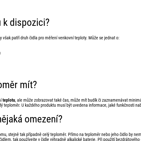
 k dispozici?
ly však patří druh čidla pro měření venkovní teploty. Může se jednat o:
u
loměr mít?
ní
teplotu
, ale může zobrazovat také čas, může mít budík či zaznamenávat minimá
dý teploměr. U každého produktu musí být uvedena informace, jaké funkčnosti nab
ějaká omezení?
mu, stejně tak případně celý teploměr. Přímo na teploměr nebo jeho čidlo by nem
lem, tak používejte v čidle výhradně alkalické baterie. Při použití bezdrátového 