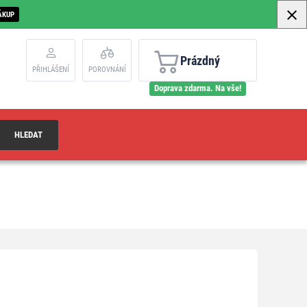
ÁKUP
Prázdný
PŘIHLÁŠENÍ
POROVNÁNÍ
Doprava zdarma. Na vše!
HLEDAT