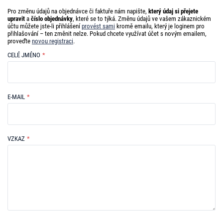
dotaz
týká
Pro změnu údajů na objednávce či faktuře nám napište,
který údaj si přejete
upravit
a
číslo objednávky
, které se to týká. Změnu údajů ve vašem zákaznickém
účtu můžete jste-li přihlášení
provést sami
kromě emailu, který je loginem pro
přihlašování – ten změnit nelze. Pokud chcete využívat účet s novým emailem,
proveďte
novou registraci
.
CELÉ JMÉNO
*
E-MAIL
*
VZKAZ
*