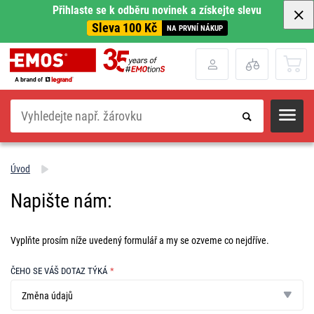
Přihlaste se k odběru novinek a získejte slevu
Sleva 100 Kč
NA PRVNÍ NÁKUP
Hledat
Úvod
Napište nám:
Vyplňte prosím níže uvedený formulář a my se ozveme co nejdříve.
ČEHO SE VÁŠ DOTAZ TÝKÁ
*
Čeho
se
Změna údajů
váš