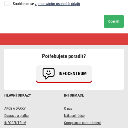
Souhlasím se
zpracováním osobních údajů
Odeslat
Kontakt
Potřebujete poradit?
INFOCENTRUM
HLAVNÍ ODKAZY
INFORMACE
AKCE A DÁRKY
O nás
Doprava a platba
Nákupní rádce
INFOCENTRUM
Compliance commitment