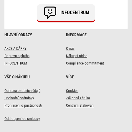
/
32
INFOCENTRUM
mm,
22
W,
3
800
HLAVNÍ ODKAZY
INFORMACE
lm,
vestavný,
neutrální
bílá,
AKCE A DÁRKY
O nás
UGR&lt;19,
Doprava a platba
Nákupní rádce
IP21
INFOCENTRUM
Compliance commitment
VŠE O NÁKUPU
VÍCE
Ochrana osobních údajů
Cookies
Obchodní podmínky
Zákonná záruka
Prohlášení o přístupnosti
Centrum stahování
Odstoupení od smlouvy