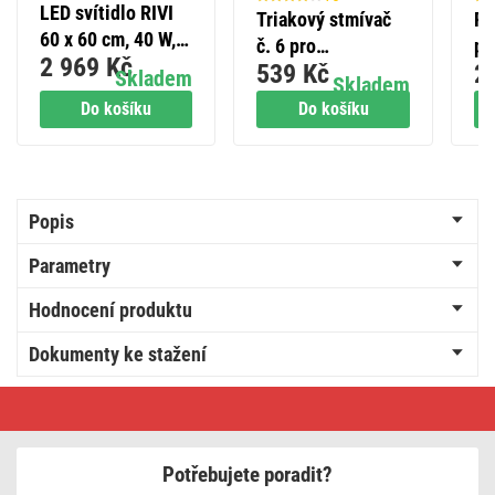
LED svítidlo RIVI
Triakový stmívač
Po
60 x 60 cm, 40 W,
č. 6 pro
pr
2 969 Kč
teplá-studená bílá,
539 Kč
2
regulovatelné LED
be
Skladem
Skladem
stmívatelné s
žárovky
Op
Do košíku
Do košíku
ovladačem
te
P5
Popis
Parametry
Hodnocení produktu
Dokumenty ke stažení
LED
panel
LUXXO
60
x
Potřebujete poradit?
60
cm