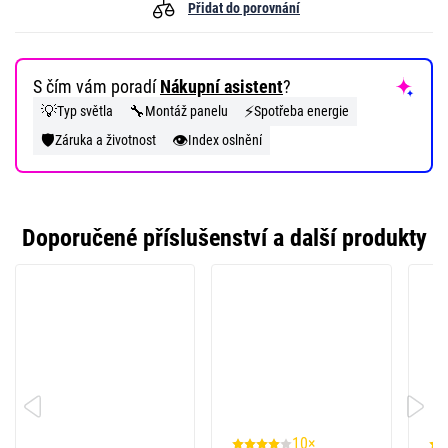
Přidat do porovnání
S čím vám poradí
Nákupní asistent
?
💡
🔧
⚡
Typ světla
Montáž panelu
Spotřeba energie
🛡️
👁️
Záruka a životnost
Index oslnění
Doporučené příslušenství a další produkty
10×