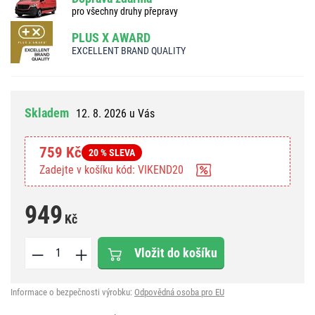
pro všechny druhy přepravy
PLUS X AWARD
EXCELLENT BRAND QUALITY
Skladem
12. 8. 2026 u Vás
759 Kč
20 % SLEVA
Zadejte v košíku kód: VIKEND20
949
Kč
Vložit do košíku
Informace o bezpečnosti výrobku:
Odpovědná osoba pro EU