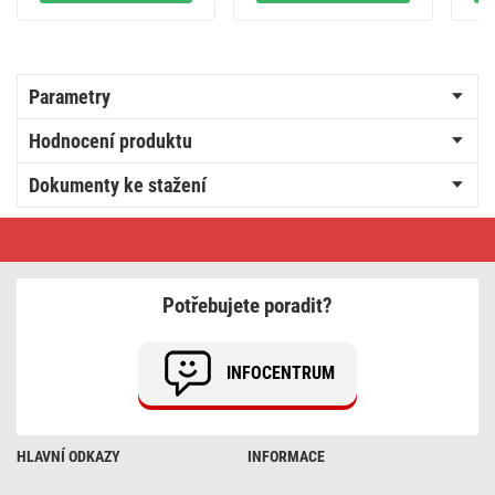
Parametry
Hodnocení produktu
Dokumenty ke stažení
Legrand
Suno
zásuvka
jednonásobná,
bílá
Potřebujete poradit?
INFOCENTRUM
HLAVNÍ ODKAZY
INFORMACE