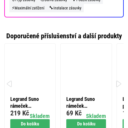
⚡
🔧
Maximální zatížení
Instalace zásuvky
Doporučené příslušenství a další produkty
Legrand Suno
Legrand Suno
Le
rámeček
rámeček
př
219 Kč
69 Kč
1
pětinásobný bílý
dvojnásobný bílý
5, 
Skladem
Skladem
Do košíku
Do košíku