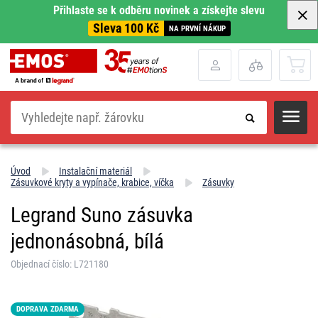
Přihlaste se k odběru novinek a získejte slevu
Sleva 100 Kč
NA PRVNÍ NÁKUP
Hledat
Úvod
Instalační materiál
Zásuvkové kryty a vypínače, krabice, víčka
Zásuvky
Legrand Suno zásuvka
jednonásobná, bílá
Objednací číslo: L721180
DOPRAVA ZDARMA