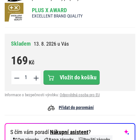
PLUS X AWARD
EXCELLENT BRAND QUALITY
Skladem
13. 8. 2026 u Vás
169
Kč
Vložit do košíku
Informace o bezpečnosti výrobku:
Odpovědná osoba pro EU
Přidat do porovnání
S čím vám poradí
Nákupní asistent
?
🔌
🎨
💡
Typ zásuvky
Barva zásuvky
Použití zásuvky