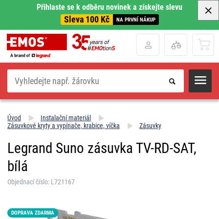
Přihlaste se k odběru novinek a získejte slevu
Sleva 100 Kč
NA PRVNÍ NÁKUP
Hledat
Úvod
Instalační materiál
Zásuvkové kryty a vypínače, krabice, víčka
Zásuvky
Legrand Suno zásuvka TV-RD-SAT,
bílá
Objednací číslo: L721167
DOPRAVA ZDARMA