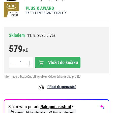
PLUS X AWARD
EXCELLENT BRAND QUALITY
Skladem
11. 8. 2026 u Vás
579
Kč
Vložit do košíku
Informace o bezpečnosti výrobku:
Odpovědná osoba pro EU
Přidat do porovnání
S čím vám poradí
Nákupní asistent
?
📺
🎨
Kompatibilita zásuvky
Barva a design