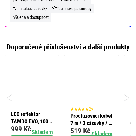
🔧
💡
Instalace zásuvky
Technické parametry
💰
Cena a dostupnost
Doporučené příslušenství a další produkty
2×
LED reflektor
Prodlužovací kabel
LE
TAMBO EVO, 100
7 m / 3 zásuvky / s
Cl
999 Kč
W, 10 000 lm, IP65,
519 Kč
1
vypínačem / bílý /
GU
Skladem
Skladem
černý