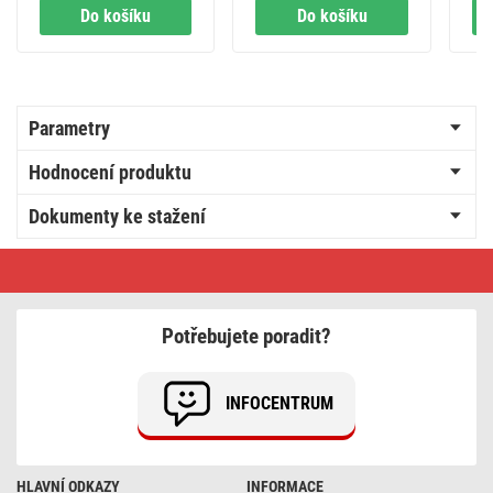
PVC / 1,5 mm2
/ 
Do košíku
Do košíku
bí
Parametry
Hodnocení produktu
Dokumenty ke stažení
Legrand
Suno
zásuvka
TV-
RD-
Potřebujete poradit?
SAT,
bílá
INFOCENTRUM
HLAVNÍ ODKAZY
INFORMACE