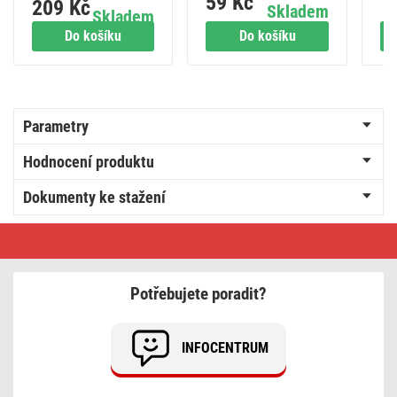
59 Kč
1
pe
209 Kč
č. 6, bílý
Skladem
Skladem
Do košíku
Do košíku
Parametry
Hodnocení produktu
Dokumenty ke stažení
Legrand
Valena
spínač
č.
1,
Potřebujete poradit?
bílý
INFOCENTRUM