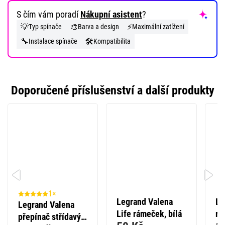
S čím vám poradí
Nákupní asistent
?
💡
🎨
⚡
Typ spínače
Barva a design
Maximální zatížení
🔧
🛠️
Instalace spínače
Kompatibilita
Doporučené příslušenství a další produkty
1×
Legrand Valena
Le
Legrand Valena
Life rámeček, bílá
rá
přepínač střídavý