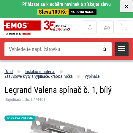
Přihlaste se k odběru novinek a získejte slevu
Sleva 100 Kč
NA PRVNÍ NÁKUP
Hledat
Úvod
Instalační materiál
Zásuvkové kryty a vypínače, krabice, víčka
Vypínače
Legrand Valena spínač č. 1, bílý
Objednací číslo: L774401
DOPRAVA ZDARMA