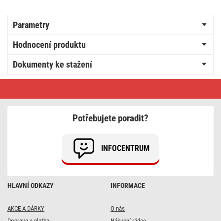
Parametry
Hodnocení produktu
Dokumenty ke stažení
Legrand
vidlice
otočná,
černá
Potřebujete poradit?
INFOCENTRUM
HLAVNÍ ODKAZY
INFORMACE
AKCE A DÁRKY
O nás
Doprava a platba
Nákupní rádce