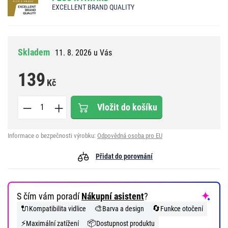
EXCELLENT BRAND QUALITY
Skladem
11. 8. 2026 u Vás
139
Kč
Vložit do košíku
Informace o bezpečnosti výrobku:
Odpovědná osoba pro EU
Přidat do porovnání
S čím vám poradí
Nákupní asistent
?
🔌
🎨
🔄
Kompatibilita vidlice
Barva a design
Funkce otočení
⚡
📦
Maximální zatížení
Dostupnost produktu