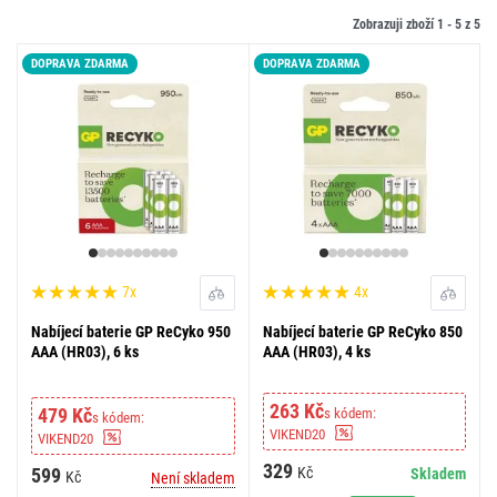
Zobrazuji zboží 1 -
5
z
5
DOPRAVA ZDARMA
DOPRAVA ZDARMA
7x
4x
Nabíjecí baterie GP ReCyko 950
Nabíjecí baterie GP ReCyko 850
AAA (HR03), 6 ks
AAA (HR03), 4 ks
263 Kč
479 Kč
s kódem:
s kódem:
VIKEND20
VIKEND20
329
599
Kč
Skladem
Kč
Není skladem