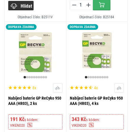
Hlídat
Objednací číslo: B2511V
Objednací číslo: B25184
DOPRAVA ZDARMA
DOPRAVA ZDARMA
8x
4x
Nabíjecí baterie GP ReCyko 950
Nabíjecí baterie GP ReCyko 950
AAA (HR03), 2 ks
AAA (HR03), 4 ks
191 Kč
343 Kč
s kódem:
s kódem:
VIKEND20
VIKEND20