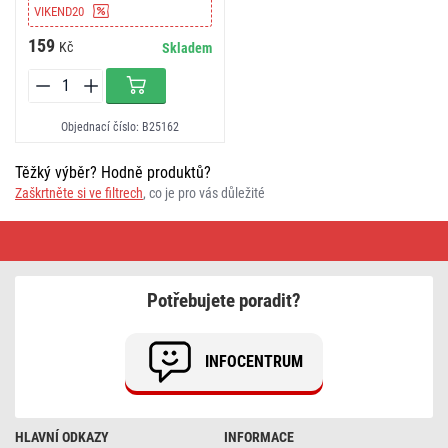
VIKEND20
159
Kč
Skladem
Objednací číslo: B25162
Těžký výběr? Hodně produktů?
Zaškrtněte si ve filtrech
, co je pro vás důležité
Nabíjecí
baterie
GP
ReCyko
AAA
Potřebujete poradit?
INFOCENTRUM
HLAVNÍ ODKAZY
INFORMACE