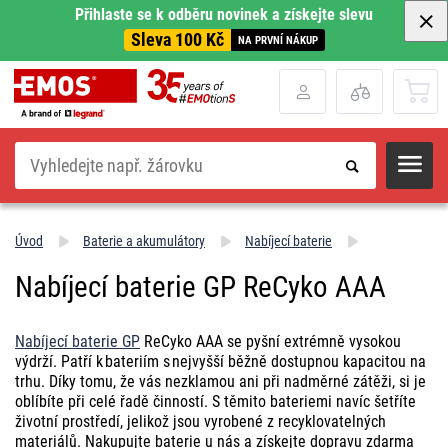
Přihlaste se k odběru novinek a získejte slevu
Sleva 100 Kč
NA PRVNÍ NÁKUP
Hledat
Úvod
Baterie a akumulátory
Nabíjecí baterie
Nabíjecí baterie GP ReCyko AAA
Nabíjecí baterie GP
ReCyko AAA se pyšní extrémně vysokou
výdrží. Patří k bateriím s nejvyšší běžně dostupnou kapacitou na
trhu. Díky tomu, že vás nezklamou ani při nadměrné zátěži, si je
oblíbíte při celé řadě činností. S těmito bateriemi navíc šetříte
životní prostředí, jelikož jsou vyrobené z recyklovatelných
materiálů. Nakupujte baterie u nás a získejte dopravu zdarma