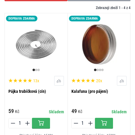
Zobrazuji zboží 1 -
4
z
4
DOPRAVA ZDARMA
DOPRAVA ZDARMA
13x
20x
Pájka trubičková (cín)
Kalafuna (pro pájení)
59
49
Kč
Kč
Skladem
Skladem