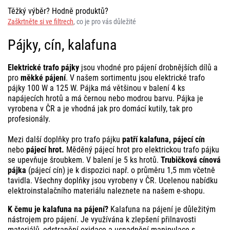
Těžký výběr? Hodně produktů?
Zaškrtněte si ve filtrech
, co je pro vás důležité
Pájky, cín, kalafuna
Elektrické trafo pájky
jsou vhodné pro pájení drobnějších dílů a
pro
měkké pájení
. V našem sortimentu jsou elektrické trafo
pájky 100 W a 125 W. Pájka má většinou v balení 4 ks
napájecích hrotů a má černou nebo modrou barvu. Pájka je
vyrobena v ČR a je vhodná jak pro domácí kutily, tak pro
profesionály.
Mezi další doplňky pro trafo pájku
patří kalafuna, pájecí cín
nebo
pájecí hrot.
Měděný pájecí hrot pro elektrickou trafo pájku
se upevňuje šroubkem. V balení je 5 ks hrotů.
Trubičková cínová
pájka
(pájecí cín) je k dispozici např. o průměru 1,5 mm včetně
tavidla. Všechny doplňky jsou vyrobeny v ČR. Ucelenou nabídku
elektroinstalačního materiálu naleznete na našem e-shopu.
K čemu je kalafuna na pájení?
Kalafuna na pájení je důležitým
nástrojem pro pájení. Je využívána k zlepšení přilnavosti
materiálů, odstranění oxidace a usnadnění manipulace s