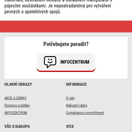
pájecími součástkami. Je nepostradatelná pro vytváření
pevných a spolehlivých spojů.
Pájky,
cín,
kalafuna
Potřebujete poradit?
INFOCENTRUM
HLAVNÍ ODKAZY
INFORMACE
AKCE A DÁRKY
O nás
Doprava a platba
Nákupní rádce
INFOCENTRUM
Compliance commitment
VŠE O NÁKUPU
VÍCE