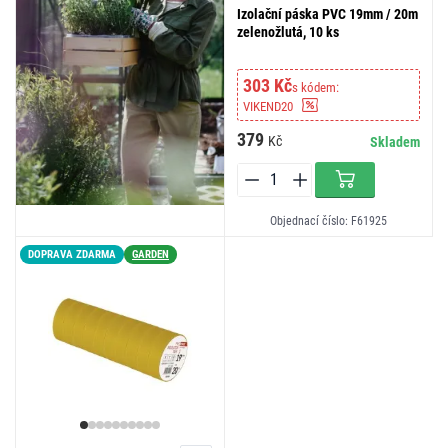
Izolační páska PVC 19mm / 20m
zelenožlutá, 10 ks
303 Kč
s kódem:
VIKEND20
379
Kč
Skladem
Objednací číslo: F61925
DOPRAVA ZDARMA
GARDEN