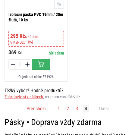
Izolační páska PVC 19mm / 20m
žlutá, 10 ks
295 Kč
s kódem:
VIKEND20
369
Kč
Skladem
Objednací číslo: F61926
Těžký výběr? Hodně produktů?
Zaškrtněte si ve filtrech
, co je pro vás důležité
Předchozí
1
2
3
4
Další
Pásky • Doprava vždy zdarma