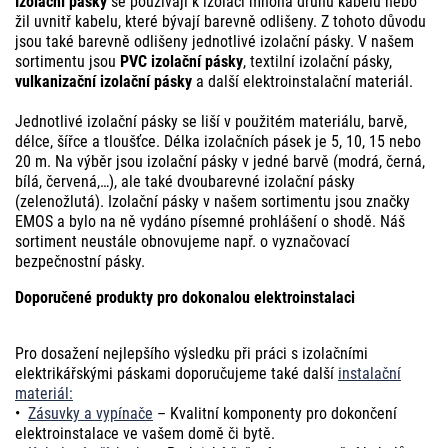
Izolační pásky
se používají k izolaci mnoha druhů kabelů nebo
žil uvnitř kabelu, které bývají barevně odlišeny. Z tohoto důvodu
jsou také barevně odlišeny jednotlivé izolační pásky. V našem
sortimentu jsou
PVC izolační pásky
, textilní izolační pásky,
vulkanizační izolační pásky
a další elektroinstalační materiál.
Jednotlivé izolační pásky se liší v použitém materiálu, barvě,
délce, šířce a tloušťce. Délka izolačních pásek je 5, 10, 15 nebo
20 m. Na výběr jsou izolační pásky v jedné barvě (modrá, černá,
bílá, červená,…), ale také dvoubarevné izolační pásky
(zelenožlutá). Izolační pásky v našem sortimentu jsou značky
EMOS a bylo na ně vydáno písemné prohlášení o shodě. Náš
sortiment neustále obnovujeme např. o vyznačovací
bezpečnostní pásky.
Doporučené produkty pro dokonalou elektroinstalaci
Pro dosažení nejlepšího výsledku při práci s izolačními
elektrikářskými páskami doporučujeme také další
instalační
materiál:
•
Zásuvky a vypínače
– Kvalitní komponenty pro dokončení
elektroinstalace ve vašem domě či bytě.