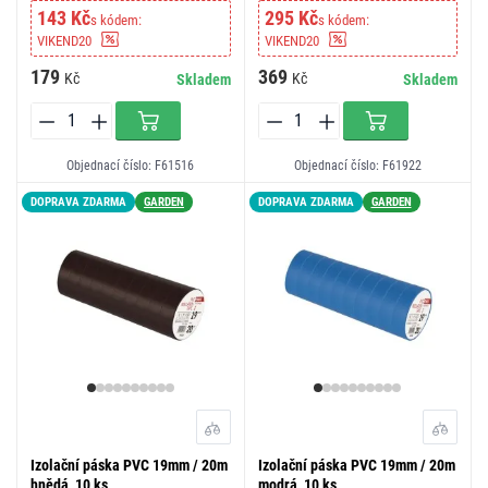
143 Kč
295 Kč
s kódem:
s kódem:
VIKEND20
VIKEND20
179
369
Kč
Kč
Skladem
Skladem
Objednací číslo: F61516
Objednací číslo: F61922
DOPRAVA ZDARMA
GARDEN
DOPRAVA ZDARMA
GARDEN
Izolační páska PVC 19mm / 20m
Izolační páska PVC 19mm / 20m
hnědá, 10 ks
modrá, 10 ks