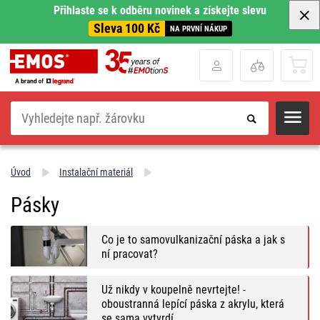
Přihlaste se k odběru novinek a získejte slevu
Sleva 100 Kč
NA PRVNÍ NÁKUP
Hledat
Úvod
Instalační materiál
Pásky
Co je to samovulkanizační páska a jak s
ní pracovat?
Už nikdy v koupelně nevrtejte! -
oboustranná lepící páska z akrylu, která
se sama vytvrdí