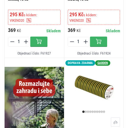
295 Kč
295 Kč
s kódem:
s kódem:
VIKEND20
VIKEND20
369
369
Kč
Kč
Skladem
Skladem
Objednací číslo: F61927
Objednací číslo: F61924
DOPRAVA ZDARMA
GARDEN