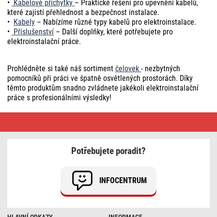
•
Kabelové příchytky
– Praktické řešení pro upevnění kabelů,
které zajistí přehlednost a bezpečnost instalace.
•
Kabely
– Nabízíme různé typy kabelů pro elektroinstalace.
•
Příslušenství
– Další doplňky, které potřebujete pro
elektroinstalační práce.
Prohlédněte si také náš sortiment
čelovek
- nezbytných
pomocníků při práci ve špatně osvětlených prostorách. Díky
těmto produktům snadno zvládnete jakékoli elektroinstalační
práce s profesionálními výsledky!
Pásky
•
Doprava
vždy
zdarma
Potřebujete poradit?
INFOCENTRUM