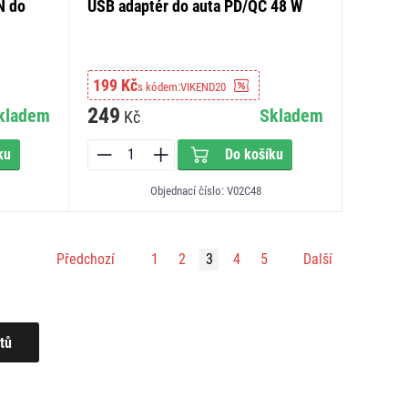
N do
USB adaptér do auta PD/QC 48 W
199 Kč
s kódem:
VIKEND20
249
kladem
Skladem
Kč
ku
Do košíku
Objednací číslo: V02C48
Předchozí
1
2
3
4
5
Další