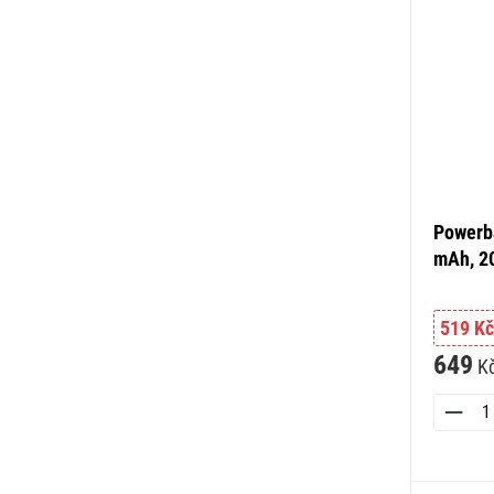
Powerb
mAh, 2
519 Kč
649
K