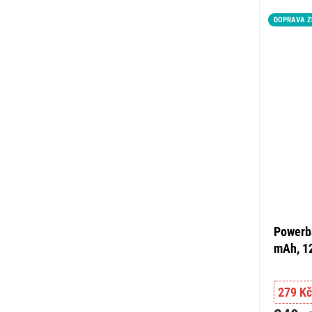
DOPRAVA 
Powerba
mAh, 1
279 Kč