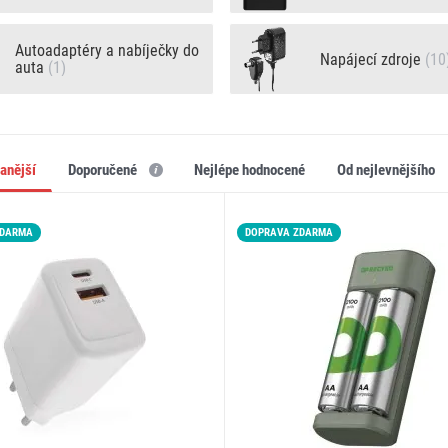
Autoadaptéry a nabíječky do
Napájecí zdroje
(10
auta
(1)
vanější
doporučené
nejlépe hodnocené
od nejlevnějšího
ZDARMA
DOPRAVA ZDARMA