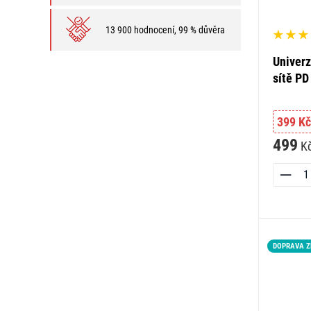
13 900 hodnocení, 99 % důvěra
Univerz
sítě PD
399 Kč
499
K
DOPRAVA 