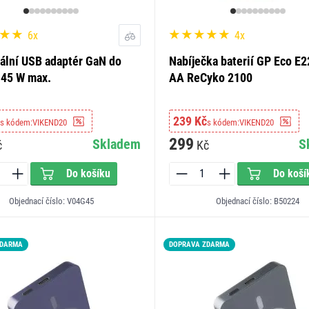
6x
4x
ální USB adaptér GaN do
Nabíječka baterií GP Eco E2
 45 W max.
AA ReCyko 2100
239 Kč
s kódem:
VIKEND20
s kódem:
VIKEND20
299
Skladem
S
č
Kč
Do košíku
Do koší
Objednací číslo: V04G45
Objednací číslo: B50224
ZDARMA
DOPRAVA ZDARMA