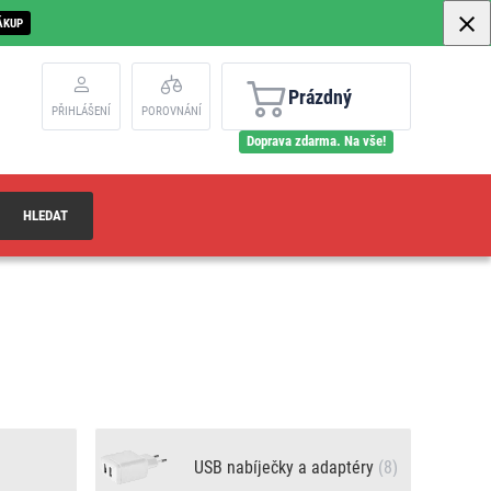
ÁKUP
Prázdný
PŘIHLÁŠENÍ
POROVNÁNÍ
Doprava zdarma. Na vše!
HLEDAT
USB nabíječky a adaptéry
(8)