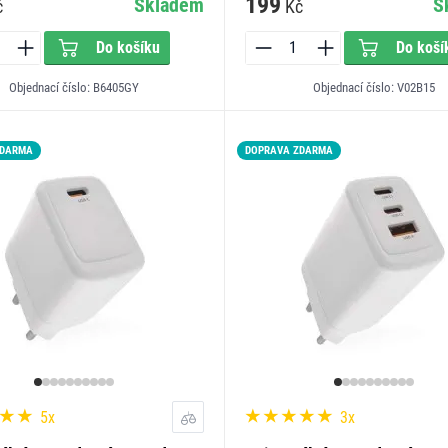
199
Skladem
S
č
Kč
Do košíku
Do koší
Objednací číslo: B6405GY
Objednací číslo: V02B15
ZDARMA
DOPRAVA ZDARMA
5x
3x