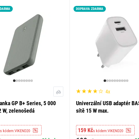
ZDARMA
DOPRAVA ZDARMA
4x
nka GP B+ Series, 5 000
Univerzální USB adaptér BA
2 W, zelenošedá
sítě 15 W max.
159 Kč
s kódem:
VIKEND20
s kódem:
VIKEND20