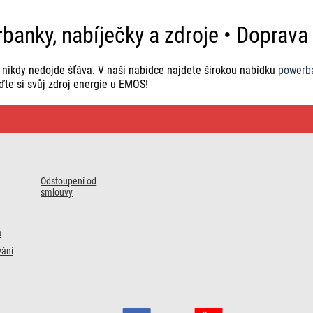
banky, nabíječky a zdroje • Doprav
nikdy nedojde šťáva. V naši nabídce najdete širokou nabídku
powerb
iďte si svůj zdroj energie u EMOS!
Odstoupení od
smlouvy
a
ání