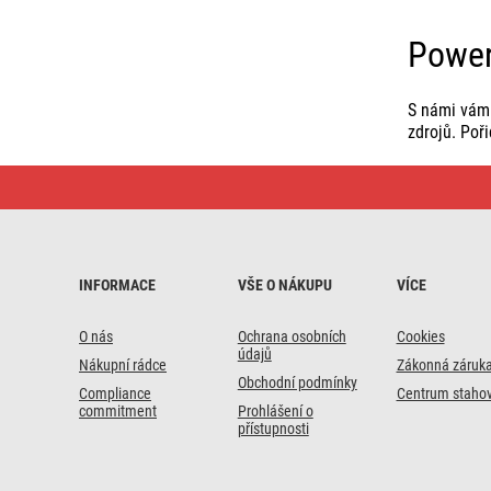
Power
S námi vám 
zdrojů. Poř
Powerbanky,
nabíječky
a
zdroje
•
Doprava
vždy
INFORMACE
VŠE O NÁKUPU
VÍCE
zdarma
O nás
Ochrana osobních
Cookies
údajů
Nákupní rádce
Zákonná záruk
Obchodní podmínky
Compliance
Centrum stahov
commitment
Prohlášení o
přístupnosti