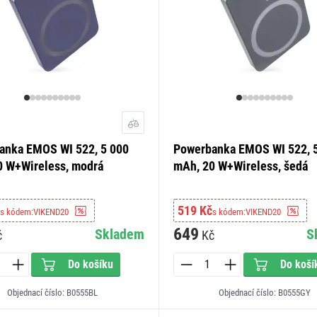
anka EMOS WI 522, 5 000
Powerbanka EMOS WI 522, 
0 W+Wireless, modrá
mAh, 20 W+Wireless, šedá
519 Kč
s kódem:
VIKEND20
s kódem:
VIKEND20
649
Skladem
S
č
Kč
Do košíku
Do koší
Objednací číslo: B0555BL
Objednací číslo: B0555GY