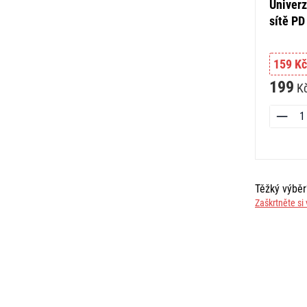
Univerz
sítě PD
159 Kč
199
K
Těžký výbě
Zaškrtněte si 