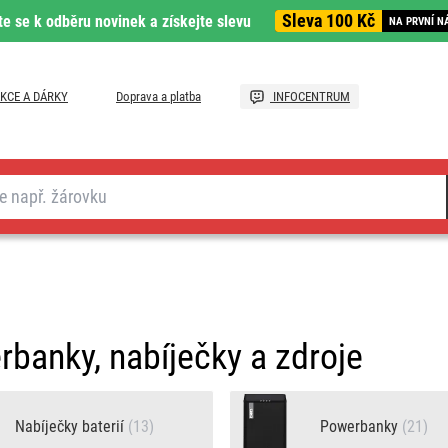
Sleva 100 Kč
te se k odběru novinek a získejte slevu
NA PRVNÍ N
KCE A DÁRKY
Doprava a platba
INFOCENTRUM
banky, nabíječky a zdroje
Nabíječky baterií
(13)
Powerbanky
(21)