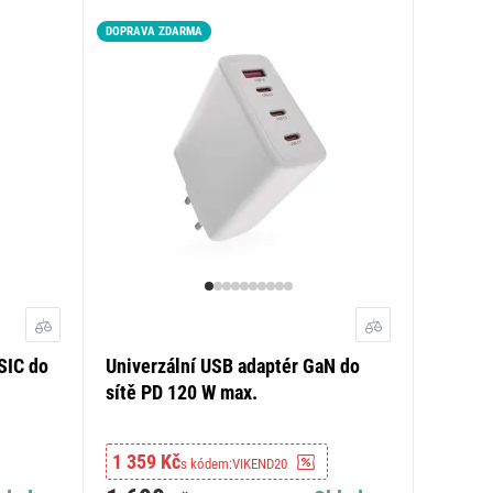
DOPRAVA ZDARMA
SIC do
Univerzální USB adaptér GaN do
sítě PD 120 W max.
1 359 Kč
s kódem:
VIKEND20