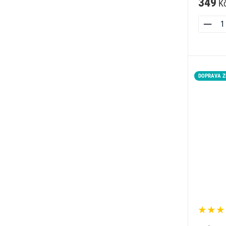
349
K
DOPRAVA 