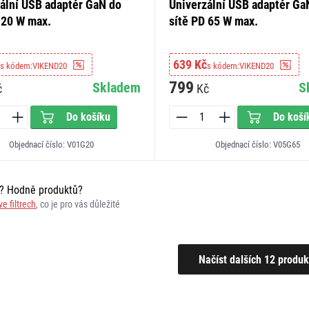
ální USB adaptér GaN do
Univerzální USB adaptér Ga
 20 W max.
sítě PD 65 W max.
639 Kč
s kódem:
VIKEND20
s kódem:
VIKEND20
799
Skladem
S
č
Kč
Do košíku
Do koší
Objednací číslo: V01G20
Objednací číslo: V05G65
r? Hodně produktů?
ve filtrech
, co je pro vás důležité