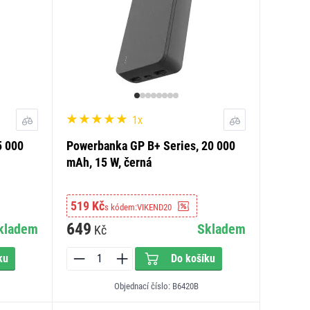
1x
5 000
Powerbanka GP B+ Series, 20 000
mAh, 15 W, černá
519 Kč
s kódem:
VIKEND20
649
kladem
Skladem
Kč
ku
Do košíku
Objednací číslo: B6420B