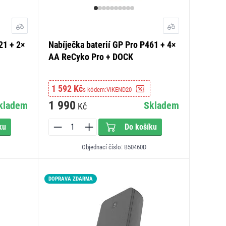
21 + 2×
Nabíječka baterií GP Pro P461 + 4×
AA ReCyko Pro + DOCK
1 592 Kč
s kódem:
VIKEND20
1 990
kladem
Skladem
Kč
ku
Do košíku
Objednací číslo: B50460D
DOPRAVA ZDARMA