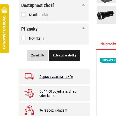
Dostupnost zboží
Skladem
(54)
Příznaky
Novinka
(2)
Nejprodá
Zrušit filtr
Zobrazit výsledky
DOPRAVA 
Doprava
zdarma
na vše
Do 11:00 objednáte, dnes
odesíláme!
96 % zboží skladem