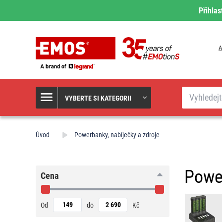
Přihlas
A
Hledat
VYBERTE SI KATEGORII
Úvod
Powerbanky, nabíječky a zdroje
Power
Cena
Od
do
Kč