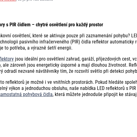
ory s PIR čidlem – chytré osvětlení pro každý prostor
kovní osvětlení, které se aktivuje pouze při zaznamenání pohybu? LED
echnologii pasivního infračerveného (PIR) čidla reflektor automaticky r
je to potřeba, a výrazně šetří energii.
lektory
jsou ideální pro osvětlení zahrad, garáží, příjezdových cest, 
o, ale zároveň jsou energeticky úsporné a mají dlouhou životnost. Re
erý odradí nezvané návštěvníky tím, že rozsvítí světlo při detekci pohy
hto reflektorů je možné i ve vnitřních prostorách. Pokud hledáte spoleh
elný výkon a jednoduchou obsluhu, naše nabídka LED reflektorů s PIR
samostatná pohybová čidla
, která můžete jednoduše připojit ke stáva