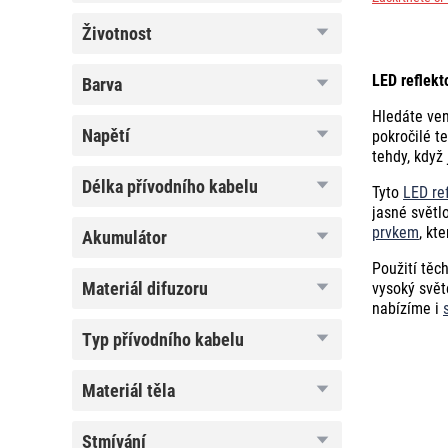
teploty
životnost
životnost
LED reflekt
barva
barva
Hledáte ven
napětí
napětí
pokročilé t
tehdy, když 
délka
délka přívodního kabelu
Tyto
LED ref
přívodního
jasné světl
kabelu
prvkem
, kt
akumulátor
akumulátor
Použití těc
materiál
materiál difuzoru
vysoký svět
difuzoru
nabízíme i
typ
typ přívodního kabelu
přívodního
kabelu
materiál
materiál těla
těla
stmívání
stmívání