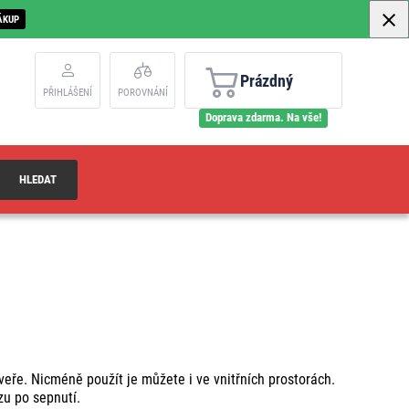
ÁKUP
Prázdný
PŘIHLÁŠENÍ
POROVNÁNÍ
Doprava zdarma. Na vše!
HLEDAT
veře. Nicméně použít je můžete i ve vnitřních prostorách.
zu po sepnutí.