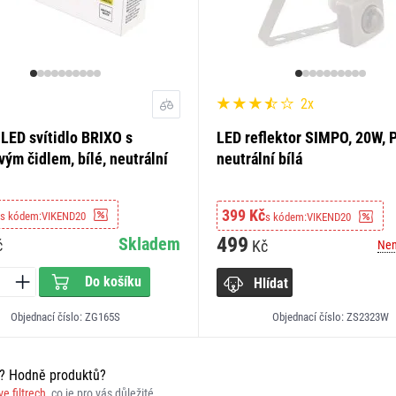
2x
 LED svítidlo BRIXO s
LED reflektor SIMPO, 20W, P
ým čidlem, bílé, neutrální
neutrální bílá
399 Kč
s kódem:
VIKEND20
s kódem:
VIKEND20
499
Skladem
č
Kč
Nen
Do košíku
Hlídat
Objednací číslo: ZG165S
Objednací číslo: ZS2323W
r? Hodně produktů?
ve filtrech
, co je pro vás důležité