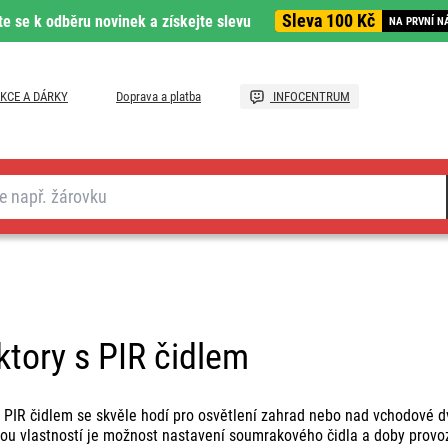
Sleva 100 Kč
te se k odběru novinek a získejte slevu
NA PRVNÍ N
KCE A DÁRKY
Doprava a platba
INFOCENTRUM
ktory s PIR čidlem
s PIR čidlem se skvěle hodí pro osvětlení zahrad nebo nad vchodové d
lou vlastností je možnost nastavení soumrakového čidla a doby provo