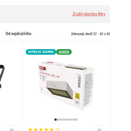
Zrušit všechny filtry
od nejdražšího
Zobrazuji zboží 37 -
42
z
42
DOPRAVA ZDARMA
GARDEN
1x