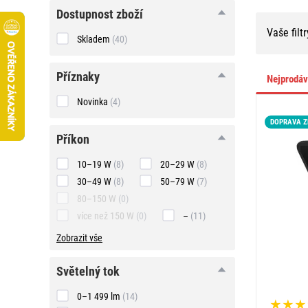
Dostupnost zboží
Vaše filtr
Skladem
(40)
Příznaky
Nejprodá
Novinka
(4)
DOPRAVA 
příkon
příkon
10–19 W
(8)
20–29 W
(8)
30–49 W
(8)
50–79 W
(7)
80–150 W
(0)
více než 150 W
(0)
–
(11)
Zobrazit vše
světelný
světelný tok
tok
0–1 499 lm
(14)