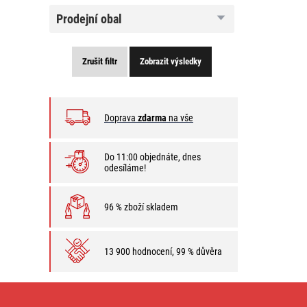
prodejní
prodejní obal
obal
Zrušit filtr
Zobrazit výsledky
Doprava
zdarma
na vše
Do 11:00 objednáte, dnes
odesíláme!
96 % zboží skladem
13 900 hodnocení, 99 % důvěra
Reflektory
s