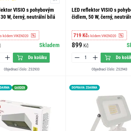
lektor VISIO s pohybovým
LED reflektor VISIO s pohy
 30 W, černý, neutrální bílá
čidlem, 50 W, černý, neutráln
719 Kč
s kódem:
VIKEND20
s kódem:
VIKEND20
899
Skladem
S
č
Kč
Do košíku
Do koší
Objednací číslo: ZS2933
Objednací číslo: ZS2943
ZDARMA
GARDEN
DOPRAVA ZDARMA