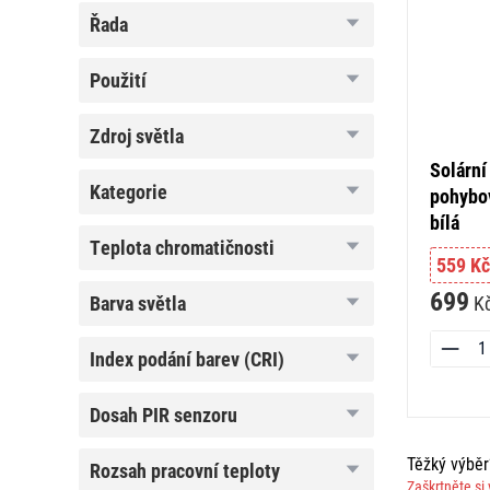
řada
řada
použití
použití
zdroj
zdroj světla
světla
Solární
kategorie
kategorie
pohybov
bílá
teplota
teplota chromatičnosti
chromatičnosti
559 Kč
699
barva
K
barva světla
světla
index
index podání barev (CRI)
podání
barev
(CRI)
dosah
dosah PIR senzoru
PIR
senzoru
Těžký výbě
rozsah
rozsah pracovní teploty
pracovní
Zaškrtněte si 