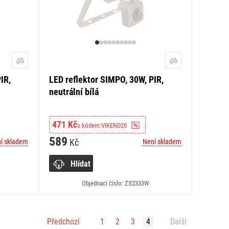
IR,
LED reflektor SIMPO, 30W, PIR,
neutrální bílá
471 Kč
s kódem:
VIKEND20
589
Kč
í skladem
Není skladem
Hlídat
Objednací číslo: ZS2333W
Předchozí
1
2
3
4
Další