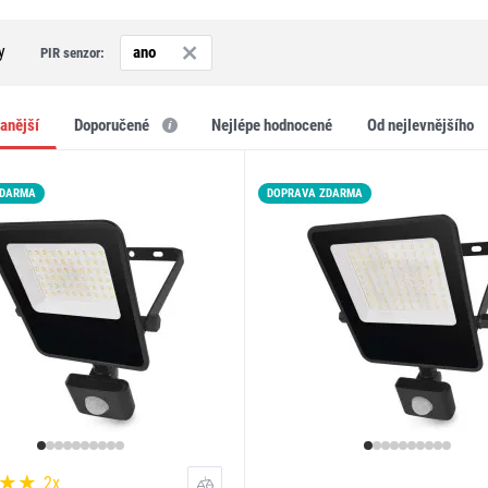
y
ano
PIR senzor:
vanější
doporučené
nejlépe hodnocené
od nejlevnějšího
ZDARMA
DOPRAVA ZDARMA
2x