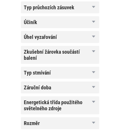
typ
typ průchozích zásuvek
průchozích
zásuvek
účiník
účiník
úhel
úhel vyzařování
vyzařování
zkušební
zkušební žárovka součástí
žárovka
balení
součástí
balení
typ
typ stmívání
stmívání
záruční
záruční doba
doba
energetická
energetická třída použitého
třída
světelného zdroje
použitého
světelného
zdroje
rozměr
rozměr