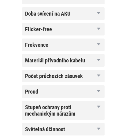
doba
doba svícení na AKU
svícení
na
AKU
flicker-
flicker-free
free
frekvence
frekvence
materiál
materiál přívodního kabelu
přívodního
kabelu
počet
počet průchozích zásuvek
průchozích
zásuvek
proud
proud
stupeň
stupeň ochrany proti
ochrany proti
mechanickým nárazům
mechanickým
nárazům
světelná
světelná účinnost
účinnost