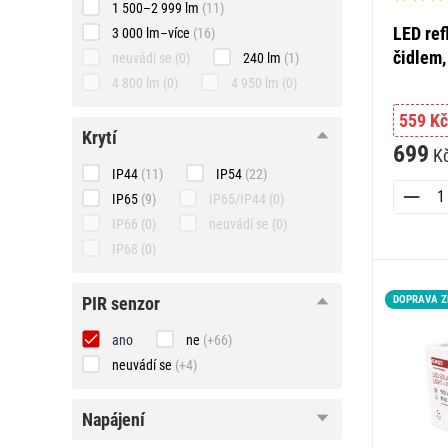
1 500–2 999 lm
(11)
LED ref
3 000 lm–více
(16)
čidlem,
neuvádí se
(0)
240 lm
(1)
4 800 lm
(0)
4 950 lm
(0)
559 Kč
krytí
krytí
699
K
IP44
(11)
IP54
(22)
IP65
(9)
IP65/IP44
(0)
IP66
(0)
neuvádí se
(0)
IP68
(0)
PIR
DOPRAVA 
PIR senzor
senzor
ano
ne
(+66)
neuvádí se
(+4)
napájení
napájení