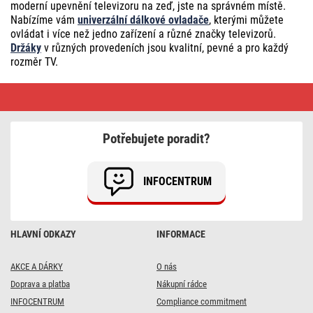
moderní upevnění televizoru na zeď, jste na správném místě.
Nabízíme vám
univerzální dálkové ovladače
, kterými můžete
ovládat i více než jedno zařízení a různé značky televizorů.
Držáky
v různých provedeních jsou kvalitní, pevné a pro každý
rozměr TV.
Set
top
boxy
a
TV
Potřebujete poradit?
příslušenství
•
Doprava
vždy
INFOCENTRUM
zdarma
HLAVNÍ ODKAZY
INFORMACE
AKCE A DÁRKY
O nás
Doprava a platba
Nákupní rádce
INFOCENTRUM
Compliance commitment