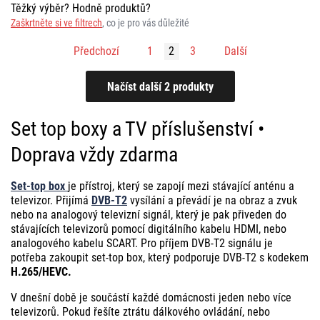
Těžký výběr? Hodně produktů?
Zaškrtněte si ve filtrech
, co je pro vás důležité
Předchozí
1
2
3
Další
Set top boxy a TV příslušenství •
Doprava vždy zdarma
Set-top box
je přístroj, který se zapojí mezi stávající anténu a
televizor. Přijímá
DVB-T2
vysílání a převádí je na obraz a zvuk
nebo na analogový televizní signál, který je pak přiveden do
stávajících televizorů pomocí digitálního kabelu HDMI, nebo
analogového kabelu SCART. Pro příjem DVB-T2 signálu je
potřeba zakoupit set-top box, který podporuje DVB-T2 s kodekem
H.265/HEVC.
V dnešní době je součástí každé domácnosti jeden nebo více
televizorů. Pokud řešíte ztrátu dálkového ovládání, nebo