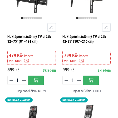
Naklápěcí nástěnný TV držák
Naklápěcí nástěnný TV držák
32–75" (81–191 cm)
42-85" (107–216 cm)
479 Kč
799 Kč
s kódem:
s kódem:
VIKEND20
VIKEND20
599
999
Kč
Kč
Skladem
Skladem
Objednací číslo: KT02T
Objednací číslo: KT03T
DOPRAVA ZDARMA
DOPRAVA ZDARMA