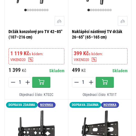
Držák konzolový pro TV 42–85"
Naklápěcí nástěnný TV držák
(107–216 cm)
26–65" (65–165 cm)
1 119 Kč
399 Kč
s kódem:
s kódem:
VIKEND20
VIKEND20
1 399
499
Kč
Kč
Skladem
Skladem
Objednací číslo: KT02C
Objednací číslo: KT01T
DOPRAVA ZDARMA
NOVINKA
DOPRAVA ZDARMA
NOVINKA