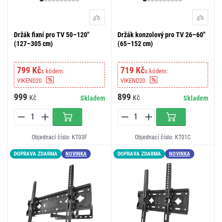
Držák fixní pro TV 50–120"
Držák konzolový pro TV 26–60"
(127–305 cm)
(65–152 cm)
799 Kč
719 Kč
s kódem:
s kódem:
VIKEND20
VIKEND20
999
899
Kč
Kč
Skladem
Skladem
Objednací číslo: KT03F
Objednací číslo: KT01C
DOPRAVA ZDARMA
NOVINKA
DOPRAVA ZDARMA
NOVINKA