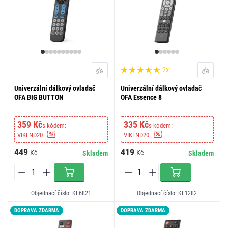
2x
Univerzální dálkový ovladač
Univerzální dálkový ovladač
OFA BIG BUTTON
OFA Essence 8
359 Kč
335 Kč
s kódem:
s kódem:
VIKEND20
VIKEND20
449
419
Kč
Kč
Skladem
Skladem
Objednací číslo: KE6821
Objednací číslo: KE1282
DOPRAVA ZDARMA
DOPRAVA ZDARMA