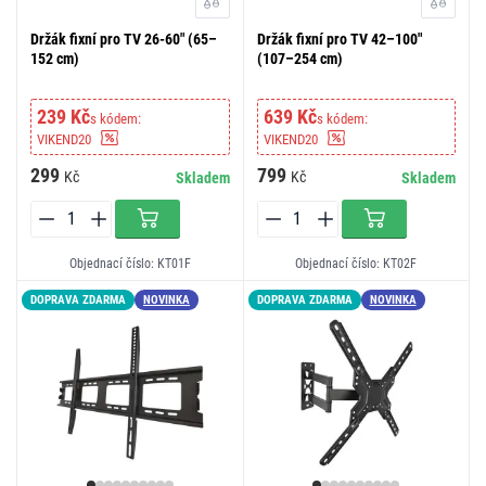
Držák fixní pro TV 26-60" (65–
Držák fixní pro TV 42–100"
152 cm)
(107–254 cm)
239 Kč
639 Kč
s kódem:
s kódem:
VIKEND20
VIKEND20
299
799
Kč
Kč
Skladem
Skladem
Objednací číslo: KT01F
Objednací číslo: KT02F
DOPRAVA ZDARMA
NOVINKA
DOPRAVA ZDARMA
NOVINKA