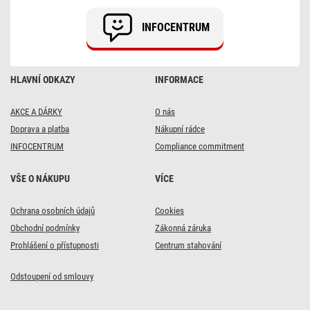
INFOCENTRUM
HLAVNÍ ODKAZY
INFORMACE
AKCE A DÁRKY
O nás
Doprava a platba
Nákupní rádce
INFOCENTRUM
Compliance commitment
VŠE O NÁKUPU
VÍCE
DOPRAVA ZDARMA
DOPRAVA ZDARMA
DOPRAVA ZDARMA
DOPRAVA ZDARMA
Ochrana osobních údajů
Cookies
Konzolový držák LED
Konzolový držák LED TV
43x
8x
Obchodní podmínky
Zákonná záruka
TV 10–39" (25–99 cm)
32–80" (81–203 cm)
Alkalická baterie GP
Alkalická baterie GP
Prohlášení o přístupnosti
Centrum stahování
Super AAA (LR03), 10
Super AAA (LR03), 2
511 Kč
1 431 Kč
ks
ks
s kódem:
s kódem:
Odstoupení od smlouvy
VIKEND20
VIKEND20
135 Kč
31 Kč
s kódem:
s kódem:
639
1 789
Kč
Kč
Skladem
Skladem