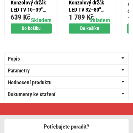
Konzolový držák
Konzolový držák
Al
LED TV 10–39"
LED TV 32–80"
GP
639 Kč
1 789 Kč
(25–99 cm)
(81–203 cm)
1
(L
Skladem
Skladem
Do košíku
Do košíku
Popis
Parametry
Hodnocení produktu
Dokumenty ke stažení
Univerzální
dálkový
ovladač
OFA
pro
Potřebujete poradit?
TV
Samsung