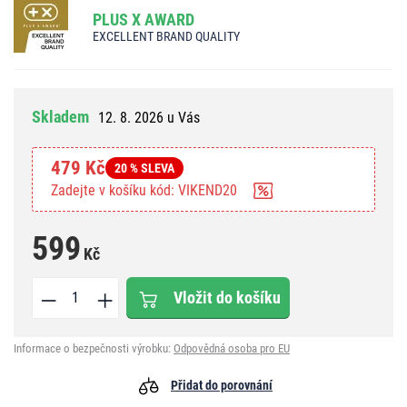
PLUS X AWARD
EXCELLENT BRAND QUALITY
Skladem
12. 8. 2026 u Vás
479 Kč
20 % SLEVA
Zadejte v košíku kód: VIKEND20
599
Kč
Vložit do košíku
Informace o bezpečnosti výrobku:
Odpovědná osoba pro EU
Přidat do porovnání