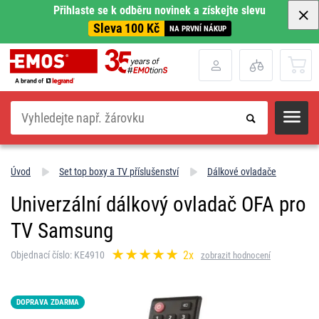
Přihlaste se k odběru novinek a získejte slevu
Sleva 100 Kč
NA PRVNÍ NÁKUP
Hledat
Úvod
Set top boxy a TV příslušenství
Dálkové ovladače
Univerzální dálkový ovladač OFA pro
TV Samsung
2x
Objednací číslo: KE4910
zobrazit hodnocení
DOPRAVA ZDARMA