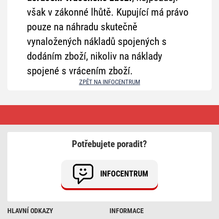
však v zákonné lhůtě. Kupující má právo
pouze na náhradu skutečně
vynaložených nákladů spojených s
dodáním zboží, nikoliv na náklady
spojené s vrácením zboží.
ZPĚT NA INFOCENTRUM
Vrácení
zboží
z
e-
shopu
Potřebujete poradit?
EMOS.
INFOCENTRUM
HLAVNÍ ODKAZY
INFORMACE