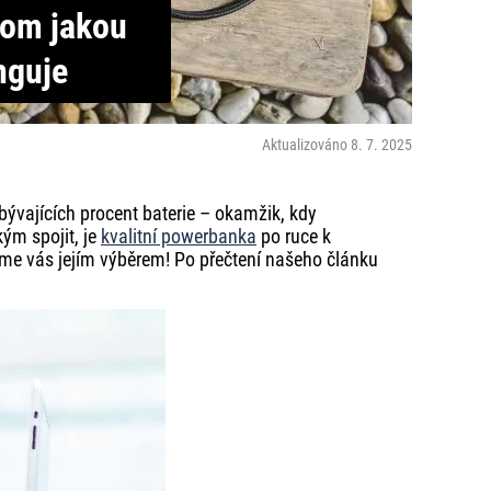
tom jakou
nguje
Aktualizováno 8. 7. 2025
zbývajících procent baterie – okamžik, kdy
ým spojit, je
kvalitní powerbanka
po ruce k
deme vás jejím výběrem! Po přečtení našeho článku