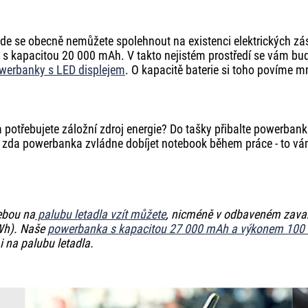
kde se obecně nemůžete spolehnout na existenci elektrických zá
ete s kapacitou 20 000 mAh. V takto nejistém prostředí se vám bud
werbanky s LED displejem
. O kapacitě baterie si toho povíme m
potřebujete záložní zdroj energie? Do tašky přibalte powerbank
 zda powerbanka zvládne dobíjet notebook během práce - to vám 
ebou na
palubu letadla vzít můžete
, nicméně v odbaveném zavaza
 Wh). Naše
powerbanka s kapacitou 27 000 mAh a výkonem 100
 i na palubu letadla.