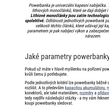
Powerbanka je univerzální kapesní nabíječka. T
lithiových monočlánků, které se dají dobíjet i 
Lithiové monočlánky jsou zatím technologic
spolehlivé.
Odlišnosti jednotlivých powerbank p
velikosti těchto článků, které udávají její 
parametrem je pak nabíjecí výkon a zabezpečen
nárazem.
Jaké parametry powerbanky 
Pokud už máte v hlavě myšlenku na pořízení powe
kvůli čemu ji potřebujete.
Podle jednotlivých kritérií lze powerbanky běžně
rozlišit. A to především
kapacitou akumulátoru
,
r
konektorů, ale také materiálem,
rozměry
a
přída
tedy nejdřív následující otázky - a my vám řeknem
koupi powerbanky sledovat.