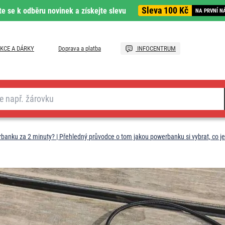
Sleva 100 Kč
te se k odběru novinek a získejte slevu
NA PRVNÍ N
KCE A DÁRKY
Doprava a platba
INFOCENTRUM
rbanku za 2 minuty? | Přehledný průvodce o tom jakou powerbanku si vybrat, co 