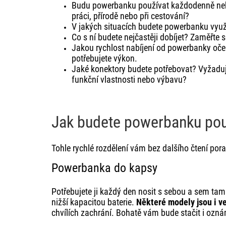
Budu powerbanku používat každodenně neb
práci, přírodě nebo při cestování?
V jakých situacích budete powerbanku využí
Co s ní budete nejčastěji dobíjet? Zaměřte s
Jakou rychlost nabíjení od powerbanky oček
potřebujete výkon.
Jaké konektory budete potřebovat? Vyžaduje
funkční vlastnosti nebo výbavu?
Jak budete powerbanku použ
Tohle rychlé rozdělení vám bez dalšího čtení pora
Powerbanka do kapsy
Potřebujete ji každý den nosit s sebou a sem tam
nižší kapacitou baterie.
Některé modely jsou i ve
chvílích zachrání. Bohatě vám bude stačit i ozná