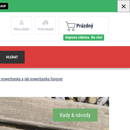
ÁKUP
Prázdný
PŘIHLÁŠENÍ
POROVNÁNÍ
Doprava zdarma. Na vše!
HLEDAT
je powerbanka a jak powerbanka funguje
Rady & návody