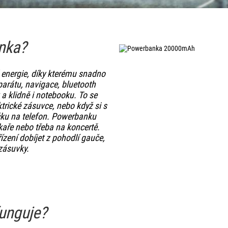
nka?
é energie, díky kterému snadno
parátu, navigace, bluetooth
a klidně i notebooku. To se
ktrické zásuvce, nebo když si s
čku na telefon. Powerbanku
ékaře nebo třeba na koncertě.
zení dobíjet z pohodlí gauče,
zásuvky.
unguje?