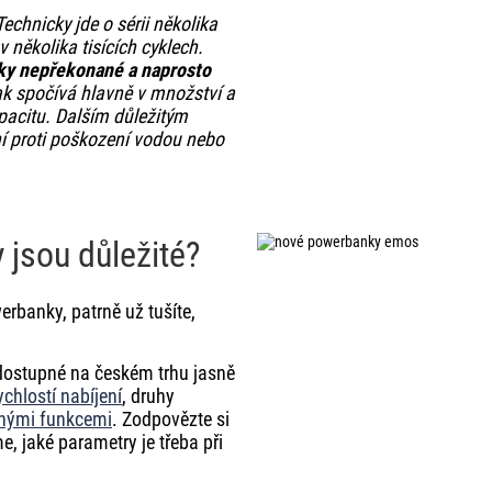
echnicky jde o sérii několika
v několika tisících cyklech.
ky nepřekonané a naprosto
ak spočívá hlavně v množství a
kapacitu. Dalším důležitým
í proti poškození vodou nebo
jsou důležité?
rbanky, patrně už tušíte,
 dostupné na českém trhu jasně
ychlostí nabíjení
, druhy
vnými funkcemi
. Zodpovězte si
e, jaké parametry je třeba při