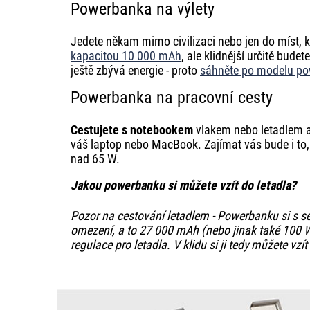
Powerbanka na výlety
Jedete někam mimo civilizaci nebo jen do míst, 
kapacitou 10 000 mAh
, ale klidnější určitě bud
ještě zbývá energie - proto
sáhněte po modelu po
Powerbanka na pracovní cesty
Cestujete s notebookem
vlakem nebo letadlem a 
váš laptop nebo MacBook. Zajímat vás bude i to,
nad 65 W.
Jakou powerbanku si můžete vzít do letadla?
Pozor na cestování letadlem - Powerbanku si s s
omezení, a to 27 000 mAh (nebo jinak také 100
regulace pro letadla. V klidu si ji tedy můžete vzít