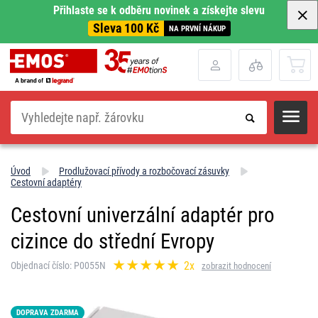
Přihlaste se k odběru novinek a získejte slevu
Sleva 100 Kč
NA PRVNÍ NÁKUP
Hledat
Úvod
Prodlužovací přívody a rozbočovací zásuvky
Cestovní adaptéry
Cestovní univerzální adaptér pro
cizince do střední Evropy
2x
Objednací číslo: P0055N
zobrazit hodnocení
DOPRAVA ZDARMA