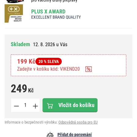
PLUS X AWARD
EXCELLENT BRAND QUALITY
Skladem
12. 8. 2026 u Vás
199 Kč
20 % SLEVA
Zadejte v košíku kód: VIKEND20
249
Kč
Vložit do košíku
Informace o bezpečnosti výrobku:
Odpovědná osoba pro EU
Přidat do porovnání