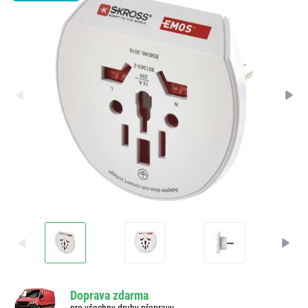
Doprava zdarma
pro všechny druhy přepravy