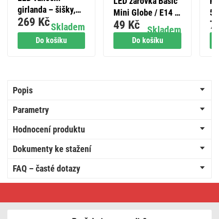
LED žárovka Basic
PA
girlanda – šišky,
Mini Globe / E14 /
5E
269 Kč
1,7 m, 2x AA,
49 Kč
7
5,5 W (40 W) / 470
Skladem
Skladem
vnitřní, teplá bílá
lm / teplá bílá
Do košíku
Do košíku
Popis
Parametry
Hodnocení produktu
Dokumenty ke stažení
FAQ – časté dotazy
Cestovní
univerzální
adaptér
pro
cizince