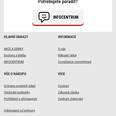
Potřebujete poradit?
do
střední
Evropy
INFOCENTRUM
HLAVNÍ ODKAZY
INFORMACE
AKCE A DÁRKY
O nás
Doprava a platba
Nákupní rádce
INFOCENTRUM
Compliance commitment
VŠE O NÁKUPU
VÍCE
Ochrana osobních údajů
Cookies
Obchodní podmínky
Zákonná záruka
Prohlášení o přístupnosti
Centrum stahování
Odstoupení od smlouvy