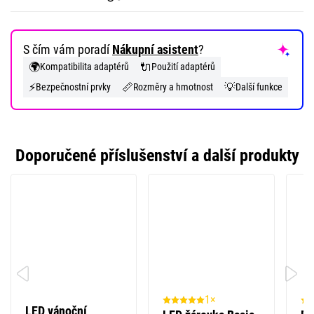
S čím vám poradí
Nákupní asistent
?
🌍
🔌
Kompatibilita adaptérů
Použití adaptérů
⚡
📏
💡
Bezpečnostní prvky
Rozměry a hmotnost
Další funkce
Doporučené příslušenství a další produkty
1×
LED vánoční