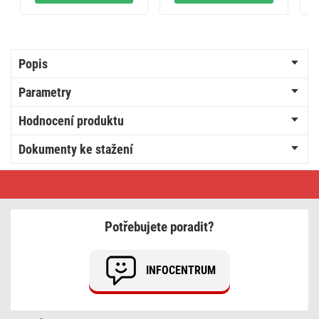
Popis
Parametry
Hodnocení produktu
Dokumenty ke stažení
EMOS
Cyklone
zásuvka
nástěnná
IP55
Potřebujete poradit?
INFOCENTRUM