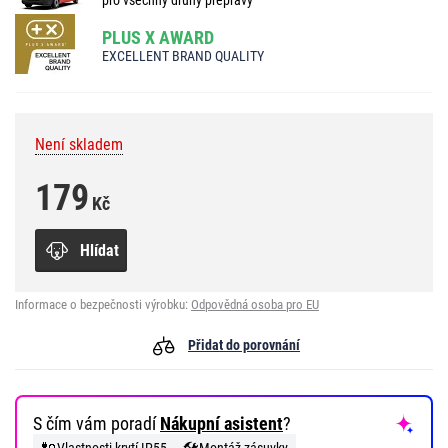
PLUS X AWARD
EXCELLENT BRAND QUALITY
Není skladem
179
Kč
Hlídat
Informace o bezpečnosti výrobku:
Odpovědná osoba pro EU
Přidat do porovnání
S čím vám poradí
Nákupní asistent
?