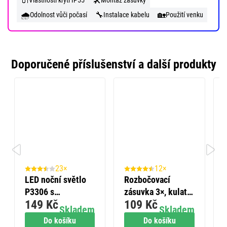
🔌
🛠️
Vlastnosti krytí IP55
Montáž zásuvky
🌧️
🔧
🏡
Odolnost vůči počasí
Instalace kabelu
Použití venku
Doporučené příslušenství a další produkty
23×
12×
LED noční světlo
Rozbočovací
P3306 s
zásuvka 3×, kulatá,
149 Kč
109 Kč
fotosenzorem do
bílá
Skladem
Skladem
zásuvky
Do košíku
Do košíku