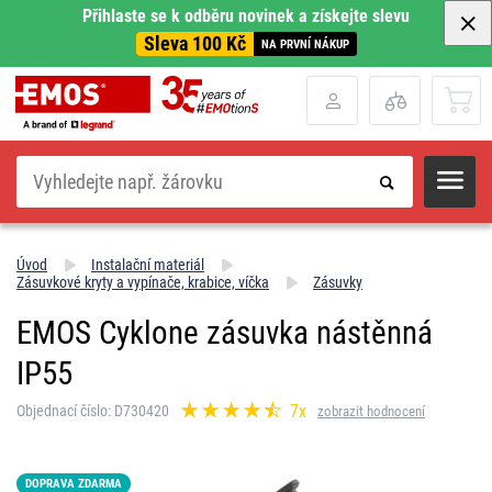
Přihlaste se k odběru novinek a získejte slevu
Sleva 100 Kč
NA PRVNÍ NÁKUP
Hledat
Úvod
Instalační materiál
Zásuvkové kryty a vypínače, krabice, víčka
Zásuvky
EMOS Cyklone zásuvka nástěnná
IP55
7x
Objednací číslo: D730420
zobrazit hodnocení
DOPRAVA ZDARMA