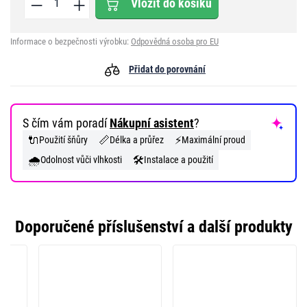
Vložit do košíku
Informace o bezpečnosti výrobku:
Odpovědná osoba pro EU
Přidat do porovnání
S čím vám poradí
Nákupní asistent
?
🔌
📏
⚡
Použití šňůry
Délka a průřez
Maximální proud
🌧️
🛠️
Odolnost vůči vlhkosti
Instalace a použití
Doporučené příslušenství a další produkty