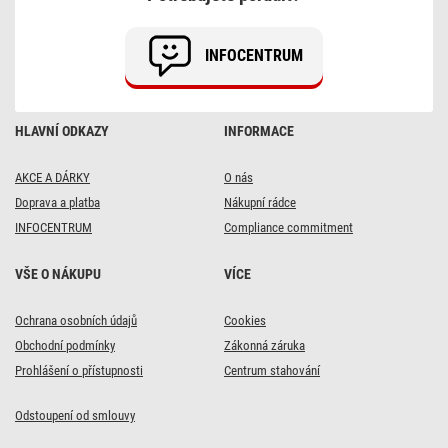
černá
INFOCENTRUM
HLAVNÍ ODKAZY
INFORMACE
AKCE A DÁRKY
O nás
Doprava a platba
Nákupní rádce
INFOCENTRUM
Compliance commitment
VŠE O NÁKUPU
VÍCE
Ochrana osobních údajů
Cookies
Obchodní podmínky
Zákonná záruka
Prohlášení o přístupnosti
Centrum stahování
Odstoupení od smlouvy