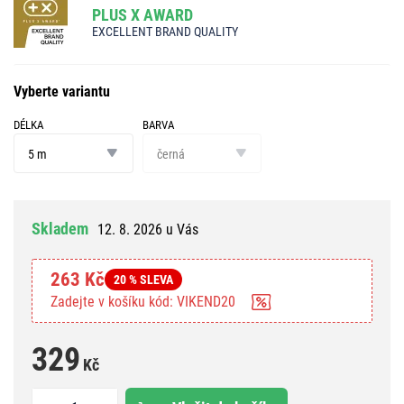
PLUS X AWARD
EXCELLENT BRAND QUALITY
Vyberte variantu
DÉLKA
BARVA
délka
barva
5 m
černá
Skladem
12. 8. 2026 u Vás
263 Kč
20 % SLEVA
Zadejte v košíku kód: VIKEND20
329
Kč