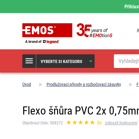
Přihlas
A
Hledat
VYBERTE SI KATEGORII
Úvod
Prodlužovací přívody a rozbočovací zásuvky
F
Flexo šňůra PVC 2x 0,75mm
8x
Objednací číslo: S08272
zobrazit hodnocení