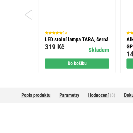
1×
LED stolní lampa TARA, černá
Alk
319 Kč
GP
Skladem
14
Do košíku
Popis produktu
Parametry
Hodnocení
(8)
Dok