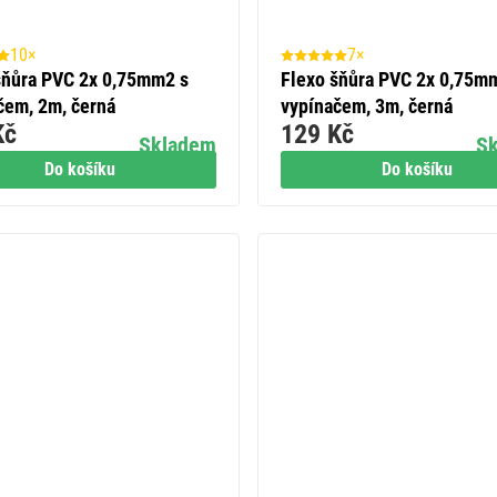
10×
7×
šňůra PVC 2x 0,75mm2 s
Flexo šňůra PVC 2x 0,75m
čem, 2m, černá
vypínačem, 3m, černá
Kč
129 Kč
Skladem
S
Do košíku
Do košíku