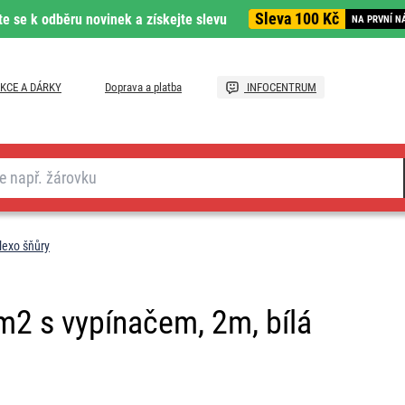
Sleva 100 Kč
te se k odběru novinek a získejte slevu
NA PRVNÍ N
KCE A DÁRKY
Doprava a platba
INFOCENTRUM
lexo šňůry
2 s vypínačem, 2m, bílá