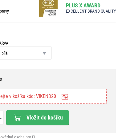
PLUS X AWARD
pravy
EXCELLENT BRAND QUALITY
ARVA
arva
bílá
s
ejte v košíku kód: VIKEND20
Vložit do košíku
ovědná osoba pro EU