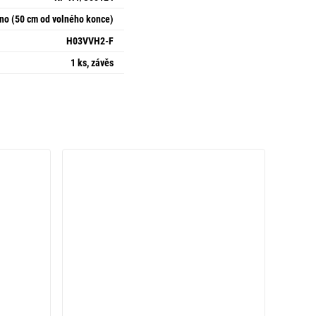
no (50 cm od volného konce)
H03VVH2-F
1 ks, závěs