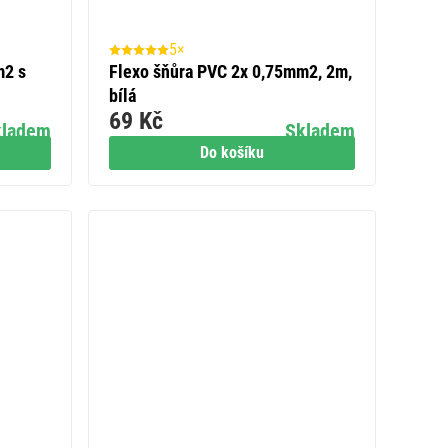
5×
m2 s
Flexo šňůra PVC 2x 0,75mm2, 2m,
bílá
69 Kč
kladem
Skladem
Do košíku