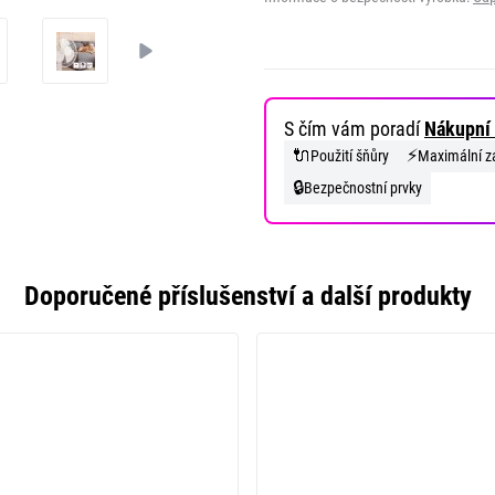
S čím vám poradí
Nákupní 
🔌
⚡
Použití šňůry
Maximální za
🔒
Bezpečnostní prvky
Doporučené příslušenství a další produkty