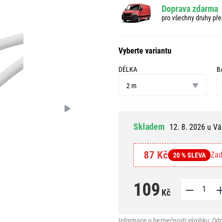
Doprava zdarma
pro všechny druhy pře
Vyberte variantu
DÉLKA
B
délka
b
2 m
Skladem
12. 8. 2026 u Vá
87 Kč
Zad
20 % SLEVA
109
Kč
Informace o bezpečnosti výrobku:
Odp