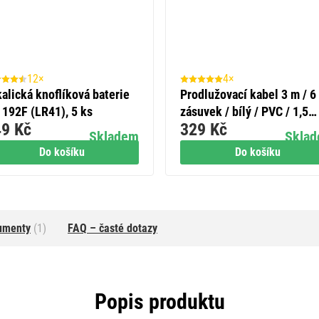
12×
4×
alická knoflíková baterie
Prodlužovací kabel 3 m / 6
 192F (LR41), 5 ks
zásuvek / bílý / PVC / 1,5
9 Kč
329 Kč
mm2
Skladem
Skla
Do košíku
Do košíku
umenty
(1)
FAQ – časté dotazy
Popis produktu