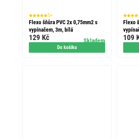
5×
Flexo šňůra PVC 2x 0,75mm2 s
Flexo 
vypínačem, 3m, bílá
vypína
129 Kč
109 
Skladem
Do košíku