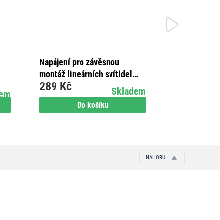
2×
Napájení pro závěsnou
Mult
montáž lineárních svítidel
1 159 Kč
289 Kč
ORTO
Skladem
dem
Do košíku
Do
NAHORU