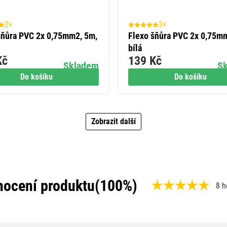
2×
3×
šňůra PVC 2x 0,75mm2, 5m,
Flexo šňůra PVC 2x 0,75m
bílá
Kč
139 Kč
Skladem
S
Do košíku
Do košíku
Zobrazit další
ocení produktu
(100%)
8 h
,
1