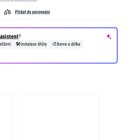
Přidat do porovnání
asistent
?
🛠️
🎨
tížení
Instalace šňůry
Barva a délka