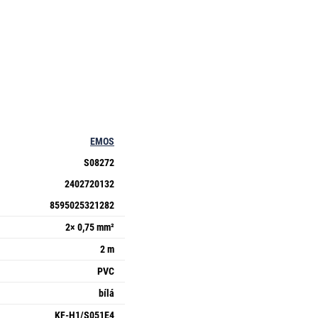
EMOS
S08272
2402720132
8595025321282
2× 0,75 mm²
2 m
PVC
bílá
KF-H1/S051E4