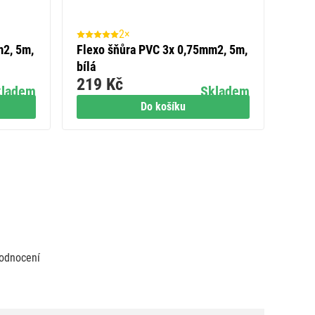
2×
m2, 5m,
Flexo šňůra PVC 3x 0,75mm2, 5m,
bílá
219 Kč
kladem
Skladem
Do košíku
odnocení