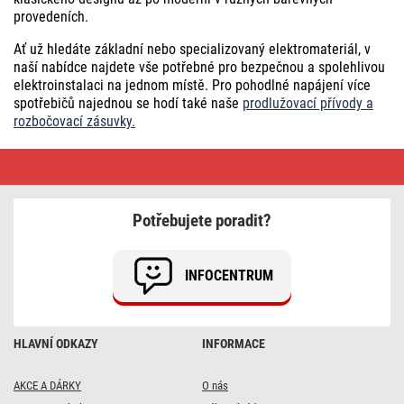
provedeních.
Ať už hledáte základní nebo specializovaný elektromateriál, v
naší nabídce najdete vše potřebné pro bezpečnou a spolehlivou
elektroinstalaci na jednom místě. Pro pohodlné napájení více
spotřebičů najednou se hodí také naše
prodlužovací přívody a
rozbočovací zásuvky.
Instalační
materiál
•
Doprava
vždy
Potřebujete poradit?
zdarma
INFOCENTRUM
HLAVNÍ ODKAZY
INFORMACE
AKCE A DÁRKY
O nás