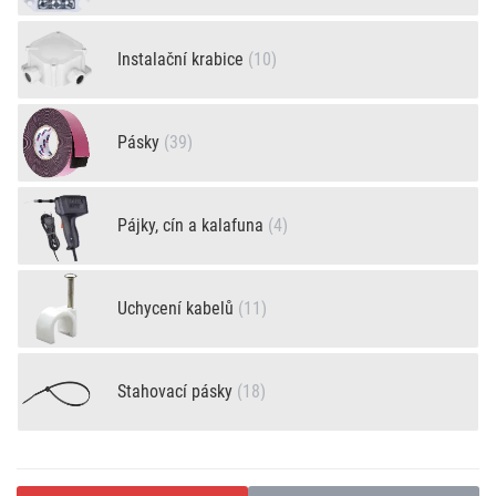
Instalační krabice
(10)
Pásky
(39)
Pájky, cín a kalafuna
(4)
Uchycení kabelů
(11)
Stahovací pásky
(18)