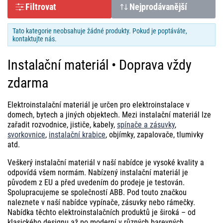
Filtrovat
Nejprodávanější
Tato kategorie neobsahuje žádné produkty. Pokud je poptáváte,
kontaktujte nás.
Instalační materiál • Doprava vždy
zdarma
Elektroinstalační materiál je určen pro elektroinstalace v
domech, bytech a jiných objektech. Mezi instalační materiál lze
zařadit rozvodnice, jističe, kabely,
spínače a zásuvky
,
svorkovnice
,
instalační krabice
, objímky, zapalovače, tlumivky
atd.
Veškerý instalační materiál v naší nabídce je vysoké kvality a
odpovídá všem normám. Nabízený instalační materiál je
původem z EU a před uvedením do prodeje je testován.
Spolupracujeme se společností ABB. Pod touto značkou
naleznete v naší nabídce vypínače, zásuvky nebo rámečky.
Nabídka těchto elektroinstalačních produktů je široká – od
klasického designu až po moderní v různých barevných