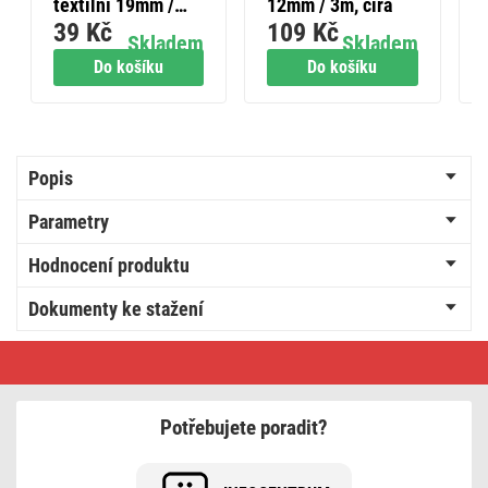
textilní 19mm /
12mm / 3m, čirá
39 Kč
109 Kč
10m černá
Skladem
Skladem
Do košíku
Do košíku
Popis
Parametry
Hodnocení produktu
Dokumenty ke stažení
Izolační
páska
PVC
19mm
/
Potřebujete poradit?
20m
zelená,
10
ks