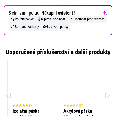
S čím vám poradí
Nákupní asistent
?
🔧
🌡️
💧
Použití pásky
Teplotní odolnost
Odolnost proti vlhkosti
🎨
🛠️
Barevné varianty
Lepivost pásky
Doporučené příslušenství a další produkty
1×
8×
Izolační páska
Akrylová páska