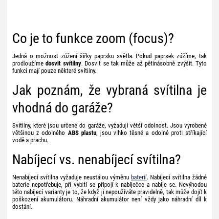
Co je to funkce zoom (focus)?
Jedná o možnost zúžení šířky paprsku světla. Pokud paprsek zúžíme, tak
prodloužíme
dosvit svítilny
. Dosvit se tak může až pětinásobně zvýšit. Tyto
funkci mají pouze některé svítilny.
Jak poznám, že vybraná svítilna je
vhodná do garáže?
Svítilny, které jsou určené do garáže, vyžadují větší odolnost. Jsou vyrobené
většinou z odolného
ABS plastu
, jsou vlhko těsné a odolné proti stříkající
vodě a prachu.
Nabíjecí vs. nenabíjecí svítilna?
Nenabíjecí svítilna vyžaduje neustálou výměnu
baterií
. Nabíjecí svítilna žádné
baterie nepotřebuje, při vybití se připojí k nabíječce a nabije se. Nevýhodou
této nabíjecí varianty je to, že když ji nepoužíváte pravidelně, tak může dojít k
poškození akumulátoru. Náhradní akumulátor není vždy jako náhradní díl k
dostání.