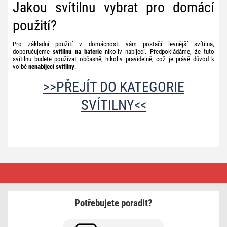
Jakou svítilnu vybrat pro domácí
použití?
Pro základní použití v domácnosti vám postačí levnější svítilna,
doporučujeme
svítilnu na baterie
nikoliv nabíjecí. Předpokládáme, že tuto
svítilnu budete používat občasně, nikoliv pravidelně, což je právě důvod k
volbě
nenabíjecí svítilny
.
>>PŘEJÍT DO KATEGORIE
SVÍTILNY<<
Jak
vybrat
vhodnou
svítilnu?
Potřebujete poradit?