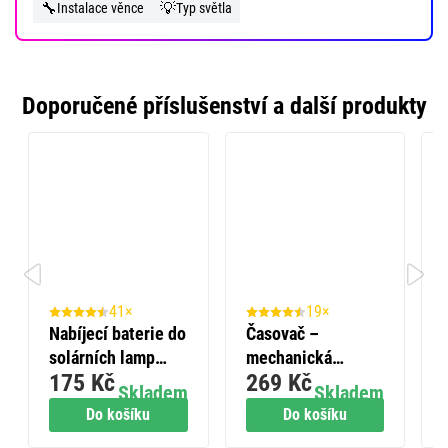
🔧
💡
Instalace věnce
Typ světla
Doporučené příslušenství a další produkty
41×
19×
Nabíjecí baterie do
Časovač –
solárních lamp
mechanická
175 Kč
269 Kč
RAVER SOLAR AA
spínací zásuvka
Skladem
Skladem
(HR6) 600 mAh, 6
venkovní IP44
Do košíku
Do košíku
ks