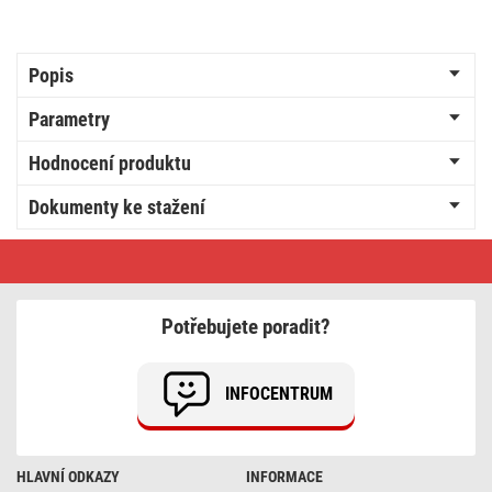
Popis
Parametry
Hodnocení produktu
Dokumenty ke stažení
LED
dekorace
-
věnec
jmelí,
Potřebujete poradit?
3x
AA,
teplá
bílá,
INFOCENTRUM
časovač
HLAVNÍ ODKAZY
INFORMACE