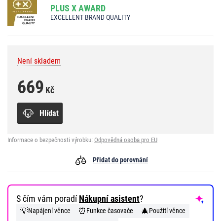
PLUS X AWARD
EXCELLENT BRAND QUALITY
Není skladem
669
Kč
Hlídat
Informace o bezpečnosti výrobku:
Odpovědná osoba pro EU
Přidat do porovnání
S čím vám poradí
Nákupní asistent
?
💡
⏰
🎄
Napájení věnce
Funkce časovače
Použití věnce