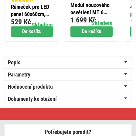
2×
Modul nouzového
Rámeček pro LED
4 
osvětlení MT 6
panel 60x60cm,
pa
1 699 Kč
W/1 h
529 Kč
1
bezšroubový
Skladem
Skladem
Do košíku
Do košíku
Popis
Parametry
Hodnocení produktu
Dokumenty ke stažení
LED
panel
MAXXO
60
x
Potřebujete poradit?
60