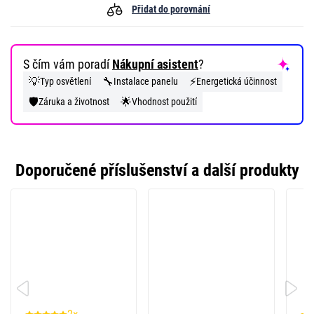
Přidat do porovnání
S čím vám poradí
Nákupní asistent
?
💡
🔧
⚡
Typ osvětlení
Instalace panelu
Energetická účinnost
🛡️
🌟
Záruka a životnost
Vhodnost použití
Doporučené příslušenství a další produkty