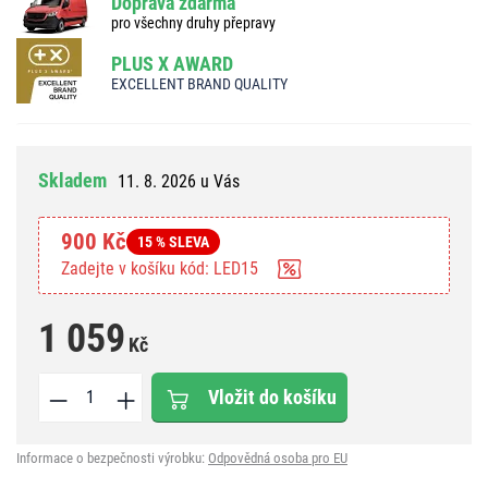
Doprava zdarma
pro všechny druhy přepravy
PLUS X AWARD
EXCELLENT BRAND QUALITY
Skladem
11. 8. 2026 u Vás
900 Kč
15 % SLEVA
Zadejte v košíku kód: LED15
1 059
Kč
Vložit do košíku
Informace o bezpečnosti výrobku:
Odpovědná osoba pro EU