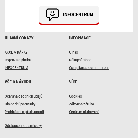
cm
/
10
INFOCENTRUM
mm,
36
W,
4
100
HLAVNÍ ODKAZY
INFORMACE
lm,
vestavný,
teplá
bílá,
AKCE A DÁRKY
O nás
UGR&lt;19,
Doprava a platba
Nákupní rádce
IP21
INFOCENTRUM
Compliance commitment
VŠE O NÁKUPU
VÍCE
DOPRAVA ZDARMA
DOPRAVA ZDARMA
Ochrana osobních údajů
Cookies
Modul nouzového
2x
Obchodní podmínky
Zákonná záruka
osvětlení MT 6 W/1 h
Rámeček pro LED
Prohlášení o přístupnosti
Centrum stahování
panel 60x60cm,
1 444 Kč
bezšroubový
s kódem:
Odstoupení od smlouvy
LED15
450 Kč
s kódem:
1 699
Kč
Skladem