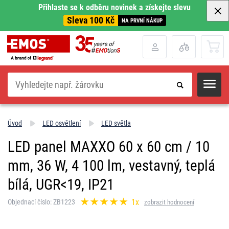
Přihlaste se k odběru novinek a získejte slevu
Sleva 100 Kč
NA PRVNÍ NÁKUP
Hledat
Úvod
LED osvětlení
LED světla
LED panel MAXXO 60 x 60 cm / 10
mm, 36 W, 4 100 lm, vestavný, teplá
bílá, UGR<19, IP21
1x
Objednací číslo: ZB1223
zobrazit hodnocení