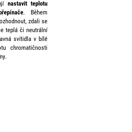
ují
nastavit teplotu
řepínače
. Během
ozhodnout, zdali se
e teplá či neutrální
avná svítidla v bílé
otu chromatičnosti
ny.