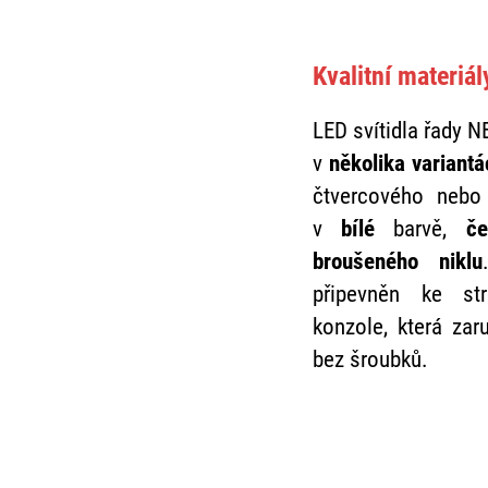
Kvalitní materiá
LED svítidla řady 
v
několika variantá
čtvercového nebo
v
bílé
barvě,
če
broušeného niklu
připevněn ke st
konzole, která zaru
bez šroubků.