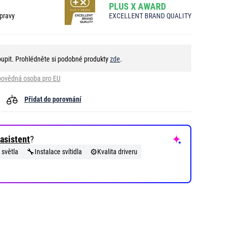
PLUS X AWARD
pravy
EXCELLENT BRAND QUALITY
oupit. Prohlédněte si podobné produkty
zde
.
ovědná osoba pro EU
Přidat do porovnání
asistent
?
🔧
⚙️
 světla
Instalace svítidla
Kvalita driveru