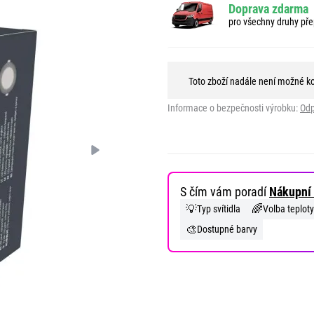
Doprava zdarma
pro všechny druhy pře
Toto zboží nadále není možné k
Informace o bezpečnosti výrobku:
Odp
S čím vám poradí
Nákupní 
💡
🌈
Typ svítidla
Volba teploty
🎨
Dostupné barvy