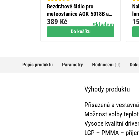
nická
Bezdrátové čidlo pro
Nab
venkovní
meteostanice AOK-5018B a
la
389 Kč
15
další
(H
Skladem
Skladem
íku
Do košíku
Popis produktu
Parametry
Hodnocení
(0)
Dok
Výhody produktu
Přisazená a vestavná
Možnost volby teplot
Vysoce kvalitní drive
LGP – PMMA – příjem