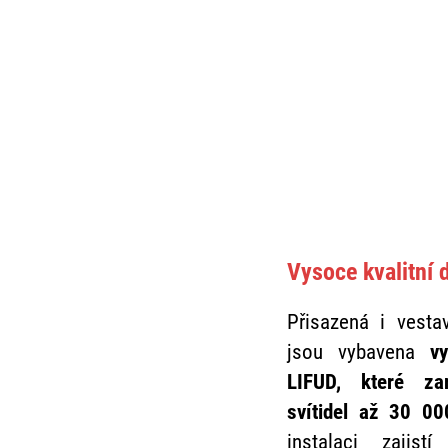
Vysoce kvalitní 
Přisazená i vest
jsou vybavena
v
LIFUD, které zar
svítidel až 30 00
instalaci zajis