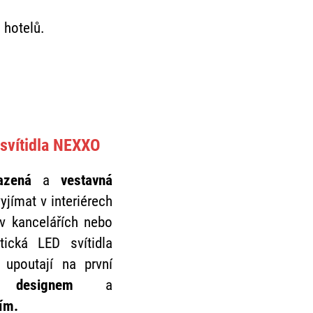
 hotelů.
 svítidla NEXXO
azená
a
vestavná
vyjímat v interiérech
v kancelářích nebo
tická LED svítidla
 upoutají na první
 designem
a
ím.