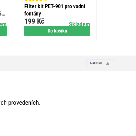
Filter kit PET-901 pro vodní
Powerbanka 
 5m
fontány
10 000 mAh,
199 Kč
819 Kč
šedá
dem
Skladem
Do košíku
Do
NAHORU
ných provedeních.