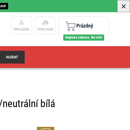
ÁKUP
Prázdný
PŘIHLÁŠENÍ
POROVNÁNÍ
Doprava zdarma. Na vše!
HLEDAT
neutrální bílá