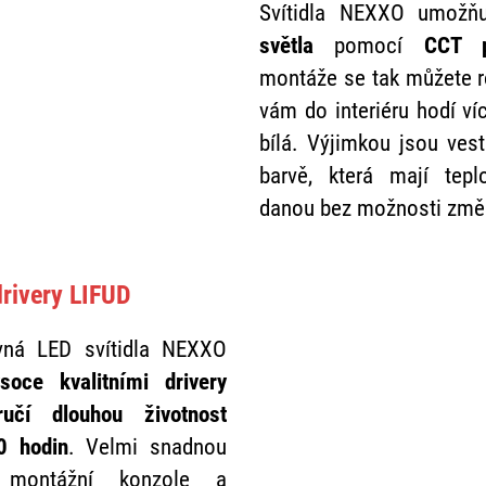
Svítidla NEXXO umožň
světla
pomocí
CCT p
montáže se tak můžete r
vám do interiéru hodí víc
bílá. Výjimkou jsou vest
barvě, která mají tepl
danou bez možnosti změ
drivery LIFUD
avná LED svítidla NEXXO
ysoce kvalitními drivery
učí dlouhou životnost
0 hodin
. Velmi snadnou
tí montážní konzole a