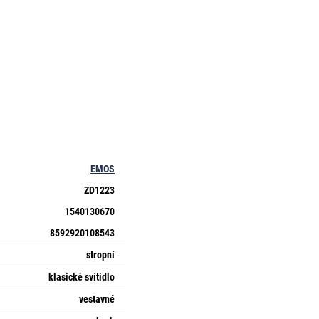
EMOS
ZD1223
1540130670
8592920108543
stropní
klasické svítidlo
vestavné