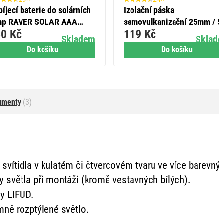
íjecí baterie do solárních
Izolační páska
mp RAVER SOLAR AAA
samovulkanizační 25mm /
0 Kč
119 Kč
R03) 400 mAh, 6 ks
černá
Skladem
Skla
Do košíku
Do košíku
umenty
(3)
 svítidla v kulatém či čtvercovém tvaru ve více barev
y světla při montáži (kromě vestavných bílých).
ry LIFUD.
ně rozptýlené světlo.