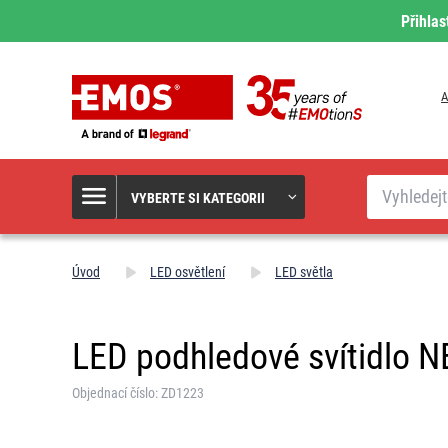
Přihlas
A
Hledat
VYBERTE SI KATEGORII
Úvod
LED osvětlení
LED světla
LED podhledové svítidlo NE
Objednací číslo: ZD1223