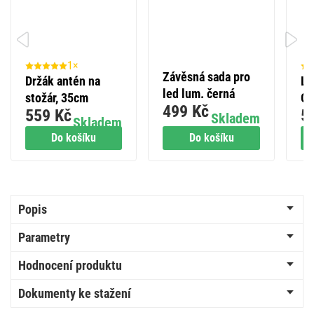
1×
Závěsná sada pro
Držák antén na
LE
led lum. černá
stožár, 35cm
Cl
499 Kč
559 Kč
5
7 
Skladem
Skladem
lm
Do košíku
Do košíku
Popis
Parametry
Hodnocení produktu
Dokumenty ke stažení