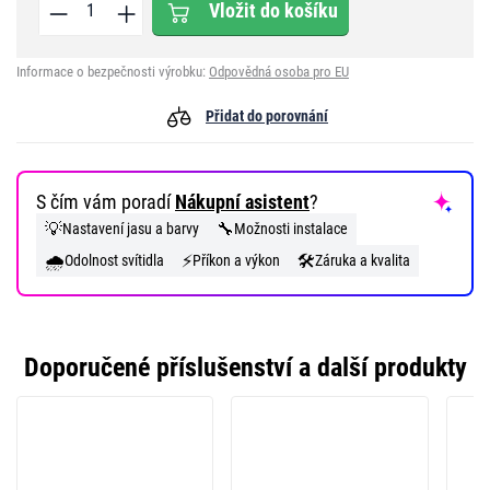
Vložit do košíku
Informace o bezpečnosti výrobku:
Odpovědná osoba pro EU
Přidat do porovnání
S čím vám poradí
Nákupní asistent
?
💡
🔧
Nastavení jasu a barvy
Možnosti instalace
🌧️
⚡
🛠️
Odolnost svítidla
Příkon a výkon
Záruka a kvalita
Doporučené příslušenství a další produkty