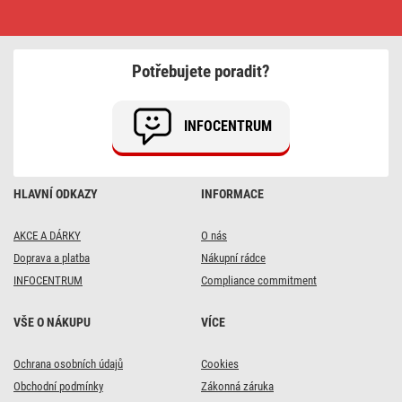
LED
přisazené
svítidlo
DIONI
kruhové,
Potřebujete poradit?
bílé,
18W,
se
změnou
INFOCENTRUM
CCT
HLAVNÍ ODKAZY
INFORMACE
AKCE A DÁRKY
O nás
Doprava a platba
Nákupní rádce
INFOCENTRUM
Compliance commitment
VŠE O NÁKUPU
VÍCE
Ochrana osobních údajů
Cookies
Obchodní podmínky
Zákonná záruka