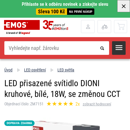
Přihlaste se k odběru novinek a získejte slevu
Sleva 100 Kč
NA PRVNÍ NÁKUP
Hledat
Úvod
LED osvětlení
LED světla
LED přisazené svítidlo DIONI
kruhové, bílé, 18W, se změnou CCT
2x
Objednací číslo: ZM7151
zobrazit hodnocení
DOPRAVA ZDARMA
LED15