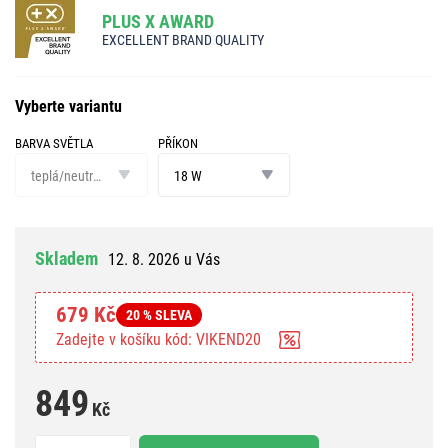
PLUS X AWARD
EXCELLENT BRAND QUALITY
Vyberte variantu
BARVA SVĚTLA
PŘÍKON
barva
příkon
světla
teplá/neutrální/studená bílá
18 W
Skladem
12. 8. 2026 u Vás
679 Kč
20 % SLEVA
Zadejte v košíku kód: VIKEND20
849
Kč