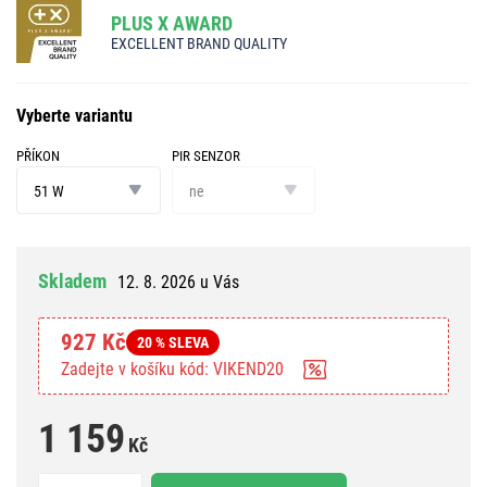
PLUS X AWARD
EXCELLENT BRAND QUALITY
Vyberte variantu
PŘÍKON
PIR SENZOR
příkon
PIR
senzor
51 W
ne
Skladem
12. 8. 2026 u Vás
927 Kč
20 % SLEVA
Zadejte v košíku kód: VIKEND20
1 159
Kč