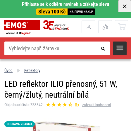
Přihlaste se k odběru novinek a získejte slevu
Sleva 100 Kč
NA PRVNÍ NÁKUP
Hledat
Úvod
Reflektory
LED reflektor ILIO přenosný, 51 W,
černý/žlutý, neutrální bílá
8x
Objednací číslo: ZS3342
zobrazit hodnocení
DOPRAVA ZDARMA