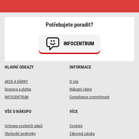
LED
reflektor
ILIO
přenosný,
51
Potřebujete poradit?
W,
černý/
žlutý,
neutrální
INFOCENTRUM
bílá
HLAVNÍ ODKAZY
INFORMACE
AKCE A DÁRKY
O nás
Doprava a platba
Nákupní rádce
INFOCENTRUM
Compliance commitment
VŠE O NÁKUPU
VÍCE
Ochrana osobních údajů
Cookies
Obchodní podmínky
Zákonná záruka