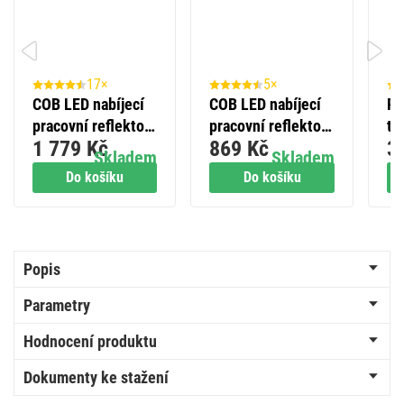
17×
5×
COB LED nabíjecí
COB LED nabíjecí
Př
pracovní reflektor
pracovní reflektor
te
1 779 Kč
869 Kč
3
P4536, 2000 lm,
P4542, 900 lm,
Skladem
Skladem
8000 mAh
4400 mAh
Do košíku
Do košíku
Popis
Parametry
Hodnocení produktu
Dokumenty ke stažení