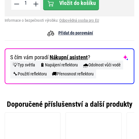
Vložit do košíku
Informace o bezpečnosti výrobku:
Odpovědná osoba pro EU
Přidat do porovnání
S čím vám poradí
Nákupní asistent
?
💡
🔋
🌧️
Typ světla
Napájení reflektoru
Odolnost vůči vodě
🔧
🚚
Použití reflektoru
Přenosnost reflektoru
Doporučené příslušenství a další produkty