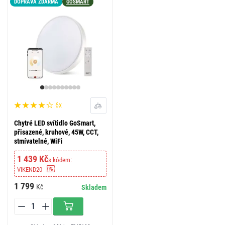
DOPRAVA ZDARMA
GOSMART
LED15
6x
Chytré LED svítidlo GoSmart,
přisazené, kruhové, 45W, CCT,
stmívatelné, WiFi
1 439 Kč
s kódem:
VIKEND20
1 799
Kč
Skladem