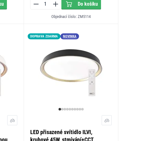
ku
Do košíku
Objednací číslo: ZM5114
DOPRAVA ZDARMA
NOVINKA
LED přisazené svítidlo ILVI,
ěnou
kruhové 45W, stmívání+CCT,