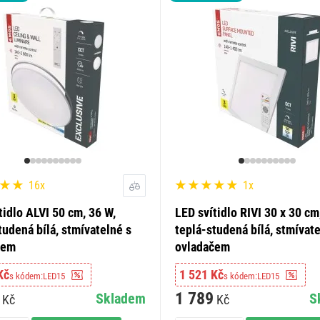
16x
1x
tidlo ALVI 50 cm, 36 W,
LED svítidlo RIVI 30 x 30 cm
tudená bílá, stmívatelné s
teplá-studená bílá, stmívate
čem
ovladačem
Kč
1 521 Kč
s kódem:
LED15
s kódem:
LED15
1 789
Skladem
S
Kč
Kč