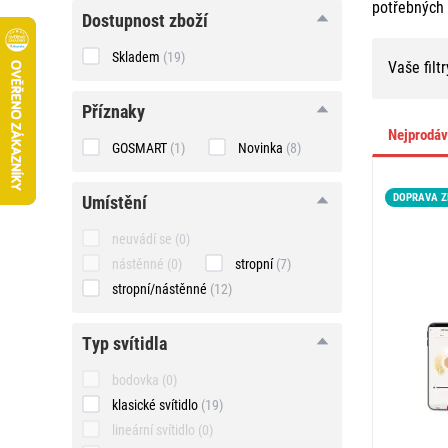
potřebných
Dostupnost zboží
Skladem
(19)
Vaše filtr
Příznaky
Nejprodá
GOSMART
(1)
Novinka
(8)
DOPRAVA 
umístění
umístění
neuvádí se
(0)
nástěnné
(0)
stropní
(7)
stropní/nástěnné
(12)
typ
typ svítidla
svítidla
bodovka
(0)
klasické svítidlo
(19)
lineární svítidlo
(0)