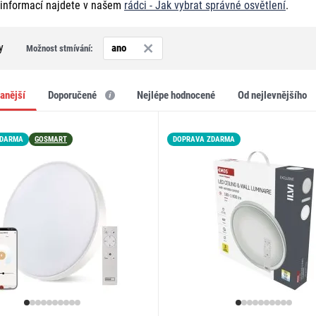
 informací najdete v našem
rádci - Jak vybrat správné osvětlení
.
y
ano
Možnost stmívání:
vanější
doporučené
nejlépe hodnocené
od nejlevnějšího
ZDARMA
GOSMART
LED15
DOPRAVA ZDARMA
LED15