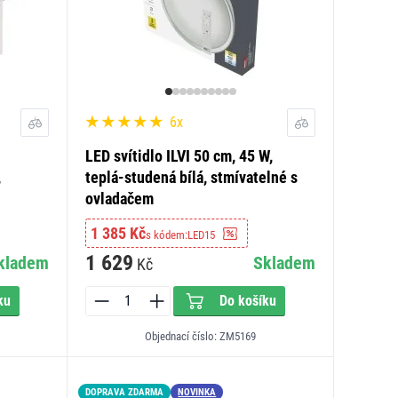
6x
LED svítidlo ILVI 50 cm, 45 W,
,
teplá-studená bílá, stmívatelné s
ovladačem
1 385 Kč
s kódem:
LED15
1 629
kladem
Skladem
Kč
ku
Do košíku
Objednací číslo: ZM5169
DOPRAVA ZDARMA
NOVINKA