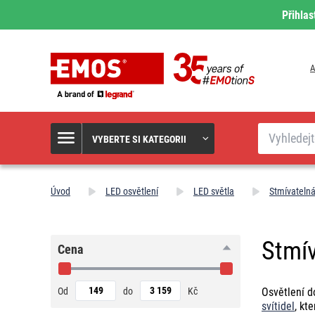
Přihlas
A
Hledat
VYBERTE SI KATEGORII
Úvod
LED osvětlení
LED světla
Stmívatelná
Stmív
Cena
Od
do
Kč
Osvětlení d
svítidel
, kt