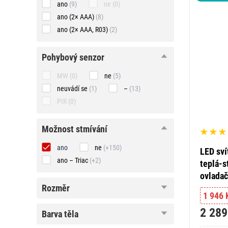
ano
(9)
ne
(0)
ano (2× AAA)
(8)
ano (2× AAA, R03)
(2)
pohybový
pohybový senzor
senzor
MW
(0)
ne
(5)
neuvádí se
(1)
–
(13)
PIR
(0)
možnost
možnost stmívání
stmívání
ano
ne
(+150)
LED sví
ano – Triac
(+2)
teplá-s
ovlada
rozměr
rozměr
1 946 
2 289
barva
barva těla
těla