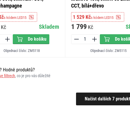
champagne
CCT, bílá+dřevo
Kč
1 529 Kč
s kódem:
LED15
s kódem:
LED15
1 799
Skladem
S
Kč
Kč
Do košíku
Do koší
Objednací číslo: ZM5118
Objednací číslo: ZM5115
r? Hodně produktů?
ve filtrech
, co je pro vás důležité