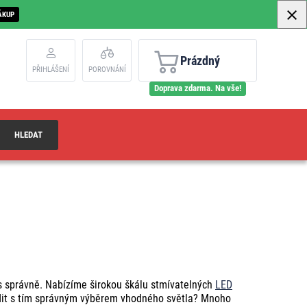
ÁKUP
Prázdný
PŘIHLÁŠENÍ
POROVNÁNÍ
Doprava zdarma. Na vše!
HLEDAT
ás správně. Nabízíme širokou škálu stmívatelných
LED
radit s tím správným výběrem vhodného světla? Mnoho