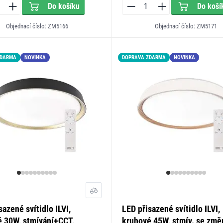
Do košíku
Do koší
Objednací číslo: ZM5166
Objednací číslo: ZM5171
ZDARMA
NOVINKA
DOPRAVA ZDARMA
NOVINKA
sazené svítidlo ILVI,
LED přisazené svítidlo ILVI,
 30W, stmívání+CCT,
kruhové 45W, stmív. se zm