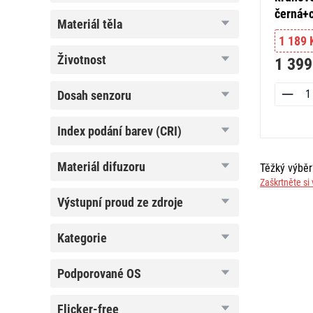
černá+
materiál
materiál těla
těla
1 189 
životnost
životnost
1 399
dosah
dosah senzoru
senzoru
index
index podání barev (CRI)
podání
barev
(CRI)
materiál
materiál difuzoru
Těžký výbě
difuzoru
Zaškrtněte si 
výstupní
výstupní proud ze zdroje
proud
ze
zdroje
kategorie
kategorie
podporované
podporované OS
OS
flicker-
flicker-free