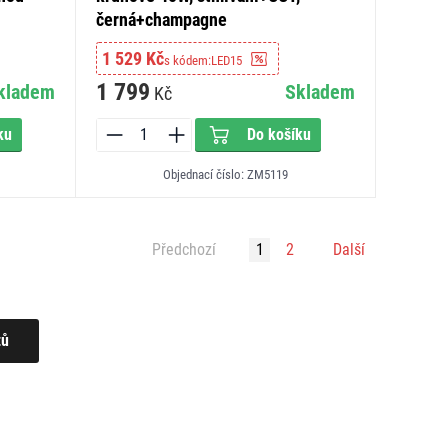
černá+champagne
1 529 Kč
s kódem:
LED15
1 799
kladem
Skladem
Kč
ku
Do košíku
Objednací číslo: ZM5119
Předchozí
1
2
Další