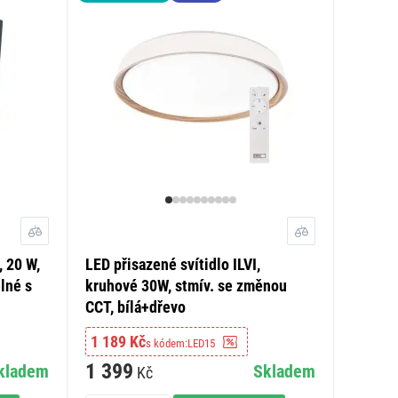
, 20 W,
LED přisazené svítidlo ILVI,
lné s
kruhové 30W, stmív. se změnou
CCT, bílá+dřevo
1 189 Kč
s kódem:
LED15
1 399
kladem
Skladem
Kč