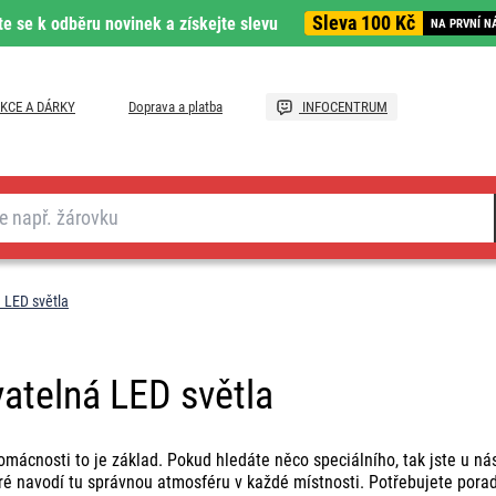
Sleva 100 Kč
te se k odběru novinek a získejte slevu
NA PRVNÍ N
KCE A DÁRKY
Doprava a platba
INFOCENTRUM
 LED světla
atelná LED světla
omácnosti to je základ. Pokud hledáte něco speciálního, tak jste u n
eré navodí tu správnou atmosféru v každé místnosti. Potřebujete po