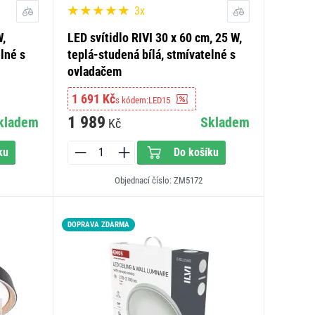
3x
W,
LED svítidlo RIVI 30 x 60 cm, 25 W,
lné s
teplá-studená bílá, stmívatelné s
ovladačem
1 691 Kč
s kódem:
LED15
1 989
kladem
Skladem
Kč
ku
Do košíku
Objednací číslo: ZM5172
DOPRAVA ZDARMA
LED15