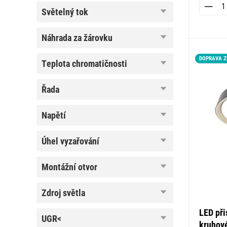
světelný
světelný tok
tok
náhrada
náhrada za žárovku
za
žárovku
DOPRAVA 
teplota
teplota chromatičnosti
chromatičnosti
řada
řada
napětí
napětí
úhel
úhel vyzařování
vyzařování
montážní
montážní otvor
otvor
zdroj
zdroj světla
světla
LED při
UGR<
UGR<
kruhové