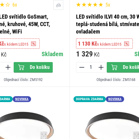
6x
5x
LED svítidlo GoSmart,
LED svítidlo ILVI 40 cm, 30 
né, kruhové, 45W, CCT,
teplá-studená bílá, stmívate
elné, WiFi
ovladačem
Kč
1 130 Kč
s kódem:
LED15
s kódem:
LED15
1 329
Skladem
S
Kč
Kč
Do košíku
Do koší
Objednací číslo: ZM5192
Objednací číslo: ZM5168
ZDARMA
NOVINKA
DOPRAVA ZDARMA
NOVINKA