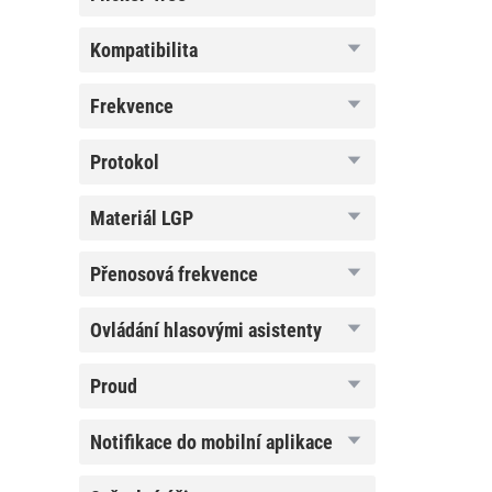
free
kompatibilita
kompatibilita
frekvence
frekvence
protokol
protokol
materiál
materiál LGP
LGP
přenosová
přenosová frekvence
frekvence
ovládání
ovládání hlasovými asistenty
hlasovými
asistenty
proud
proud
notifikace
notifikace do mobilní aplikace
do
mobilní
aplikace