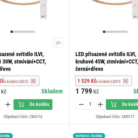
sazené svítidlo ILVI,
LED přisazené svítidlo ILVI,
 30W, stmívání+CCT,
kruhové 45W, stmívání+CCT
dřevo
černá+dřevo
Kč
1 529 Kč
s kódem:
LED15
s kódem:
LED15
1 799
Skladem
S
Kč
Kč
Do košíku
Do koší
Objednací číslo: ZM5116
Objednací číslo: ZM5117
ZDARMA
LED15
DOPRAVA ZDARMA
LED15