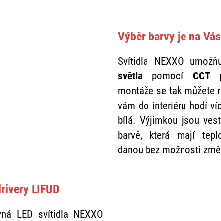
Výběr barvy je na Vás
Svítidla NEXXO umožň
světla
pomocí
CCT p
montáže se tak můžete r
vám do interiéru hodí víc
bílá. Výjimkou jsou vest
barvě, která mají tepl
danou bez možnosti změ
drivery LIFUD
avná LED svítidla NEXXO