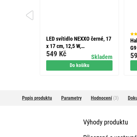
LED svítidlo NEXXO černé, 17
Ha
x 17 cm, 12,5 W,
G9 
549 Kč
teplá/neutrální bílá
59
Skladem
Do košíku
Popis produktu
Parametry
Hodnocení
(3)
Dok
Výhody produktu