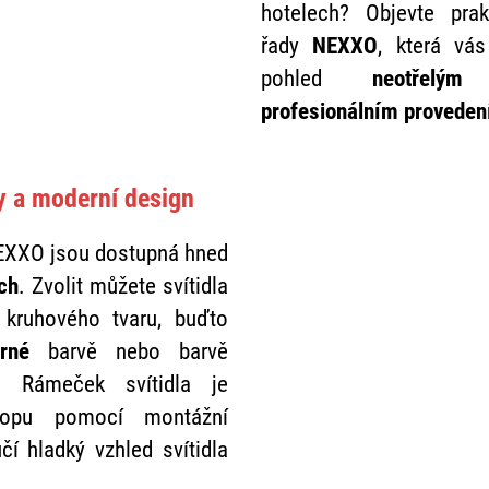
hotelech? Objevte prak
řady
NEXXO
, která vás
pohled
neotřelým
profesionálním proveden
ly a moderní design
NEXXO jsou dostupná hned
ch
. Zvolit můžete svítidla
 kruhového tvaru, buďto
rné
barvě nebo barvě
. Rámeček svítidla je
ropu pomocí montážní
čí hladký vzhled svítidla