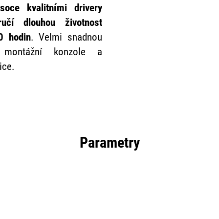
ysoce kvalitními drivery
učí dlouhou životnost
0 hodin
. Velmi snadnou
tí montážní konzole a
ice.
Parametry