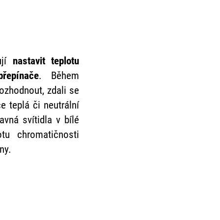
ují
nastavit teplotu
řepínače
. Během
ozhodnout, zdali se
e teplá či neutrální
avná svítidla v bílé
otu chromatičnosti
ny.