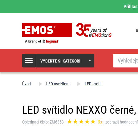
Přihlas
A
Hledat
VYBERTE SI KATEGORII
Úvod
LED osvětlení
LED světla
LED svítidlo NEXXO černé, 
3x
Objednací číslo: ZM6353
zobrazit hodnocení