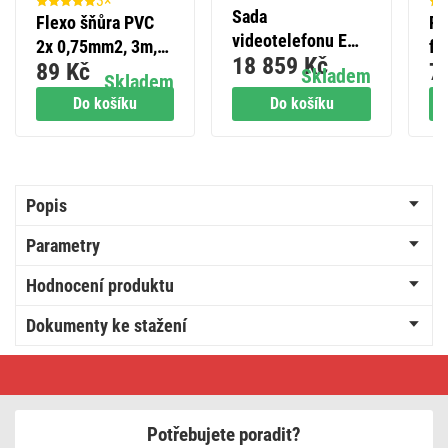
3×
Sada
Flexo šňůra PVC
Ro
videotelefonu EM-
2x 0,75mm2, 3m,
fe
18 859 Kč
10AHD pro 4
89 Kč
7
bílá
(D
Skladem
Skladem
účastníky
Do košíku
Do košíku
Popis
Parametry
Hodnocení produktu
Dokumenty ke stažení
LED
vánoční
řetěz
blikající,
8
Potřebujete poradit?
m,