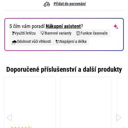
Přidat do porovnání
S čím vám poradí
Nákupní asistent
?
❓
💡
⏰
Využití řetězu
Barevné varianty
Funkce časovače
🌧️
🔌
Odolnost vůči vlhkosti
Napájení a délka
Doporučené příslušenství a další produkty