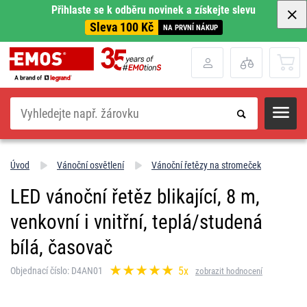
Přihlaste se k odběru novinek a získejte slevu
Sleva 100 Kč
NA PRVNÍ NÁKUP
Hledat
Úvod
Vánoční osvětlení
Vánoční řetězy na stromeček
LED vánoční řetěz blikající, 8 m,
venkovní i vnitřní, teplá/studená
bílá, časovač
5x
Objednací číslo: D4AN01
zobrazit hodnocení