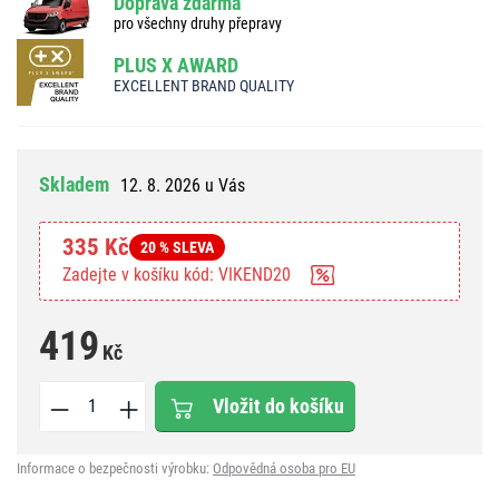
Doprava zdarma
pro všechny druhy přepravy
PLUS X AWARD
EXCELLENT BRAND QUALITY
Skladem
12. 8. 2026 u Vás
335 Kč
20 % SLEVA
Zadejte v košíku kód: VIKEND20
419
Kč
Vložit do košíku
Informace o bezpečnosti výrobku:
Odpovědná osoba pro EU