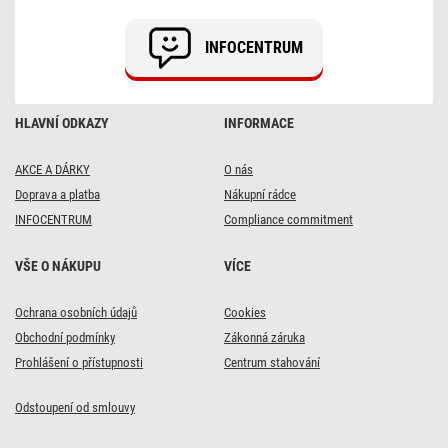
venkovní
i
vnitřní,
INFOCENTRUM
teplá/studená
bílá,
časovač
HLAVNÍ ODKAZY
INFORMACE
AKCE A DÁRKY
O nás
Doprava a platba
Nákupní rádce
INFOCENTRUM
Compliance commitment
VŠE O NÁKUPU
VÍCE
Ochrana osobních údajů
Cookies
Obchodní podmínky
Zákonná záruka
Prohlášení o přístupnosti
Centrum stahování
Odstoupení od smlouvy