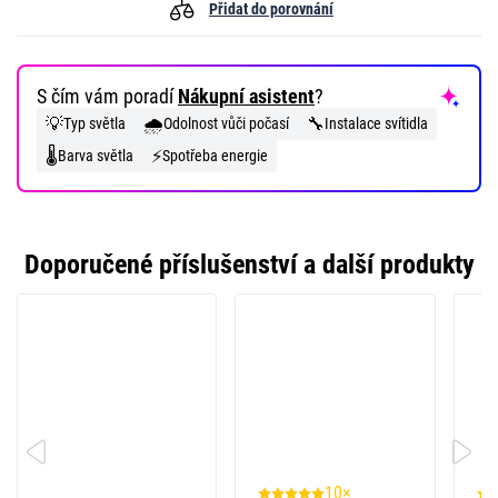
Přidat do porovnání
S čím vám poradí
Nákupní asistent
?
💡
🌧️
🔧
Typ světla
Odolnost vůči počasí
Instalace svítidla
🌡️
⚡
Barva světla
Spotřeba energie
Doporučené příslušenství a další produkty
10×