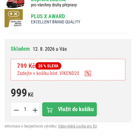
pro všechny druhy přepravy
PLUS X AWARD
EXCELLENT BRAND QUALITY
Skladem
12. 8. 2026 u Vás
799 Kč
20 % SLEVA
Zadejte v košíku kód: VIKEND20
999
Kč
Vložit do košíku
Informace o bezpečnosti výrobku:
Odpovědná osoba pro EU