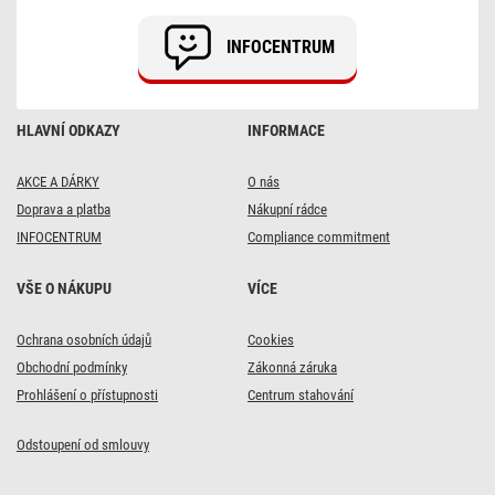
12
x
INFOCENTRUM
12
x
20
cm,
12,8
HLAVNÍ ODKAZY
INFORMACE
W,
teplá
bílá
AKCE A DÁRKY
O nás
Doprava a platba
Nákupní rádce
INFOCENTRUM
Compliance commitment
VŠE O NÁKUPU
VÍCE
Ochrana osobních údajů
Cookies
Obchodní podmínky
Zákonná záruka
Prohlášení o přístupnosti
Centrum stahování
Odstoupení od smlouvy