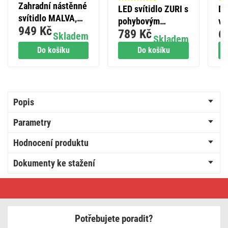
Zahradní nástěnné
LED svítidlo ZURI s
Di
svítidlo MALVA,
pohybovým
vá
949 Kč
čidlo soumraku, 13
789 Kč
6
čidlem, 22 cm, 14
Skladem
Skladem
x 12,5 x 28 cm, 1 x
W, neutrální bílá,
Do košíku
Do košíku
E27, 15 W
IP54
Popis
Parametry
Hodnocení produktu
Dokumenty ke stažení
LED
zahradní
nástěnné
svítidlo
NIKA,
Potřebujete poradit?
čidlo
soumraku,