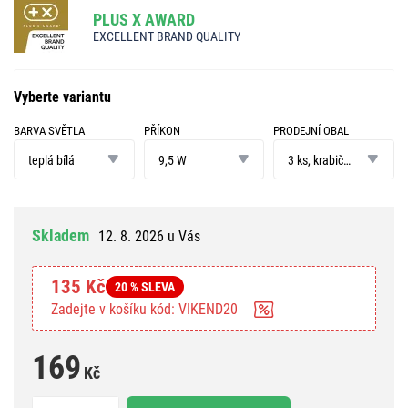
PLUS X AWARD
EXCELLENT BRAND QUALITY
Vyberte variantu
BARVA SVĚTLA
PŘÍKON
PRODEJNÍ OBAL
barva
příkon
prodejní
světla
obal
teplá bílá
9,5 W
3 ks, krabička
Skladem
12. 8. 2026 u Vás
135 Kč
20 % SLEVA
Zadejte v košíku kód: VIKEND20
169
Kč