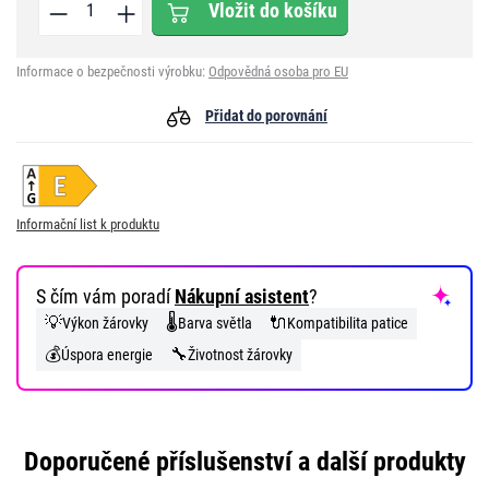
Vložit do košíku
Informace o bezpečnosti výrobku:
Odpovědná osoba pro EU
Přidat do porovnání
Informační list k produktu
S čím vám poradí
Nákupní asistent
?
💡
🌡️
🔌
Výkon žárovky
Barva světla
Kompatibilita patice
💰
🔧
Úspora energie
Životnost žárovky
Doporučené příslušenství a další produkty