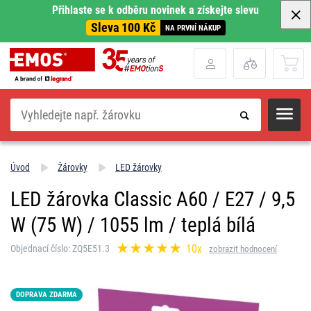
Přihlaste se k odběru novinek a získejte slevu
Sleva 100 Kč
NA PRVNÍ NÁKUP
Hledat
Úvod
Žárovky
LED žárovky
LED žárovka Classic A60 / E27 / 9,5
W (75 W) / 1055 lm / teplá bílá
10x
Objednací číslo: ZQ5E51.3
zobrazit hodnocení
DOPRAVA ZDARMA