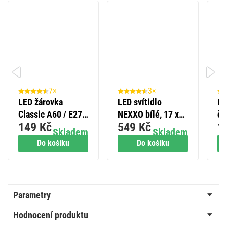
7×
3×
LED žárovka
LED svítidlo
LE
Classic A60 / E27 /
NEXXO bílé, 17 x
ča
149 Kč
549 Kč
1
7 W (60 W) / 806
17 cm, 12,5 W,
CR
Skladem
Skladem
lm / teplá bílá
teplá/neutrální
vi
Do košíku
Do košíku
bílá
Parametry
Hodnocení produktu