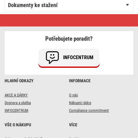
Dokumenty ke stažení
LED
žárovka
Classic
A60
/
Potřebujete poradit?
E27
/
9,5
W
INFOCENTRUM
(75
W)
/
1055
lm
HLAVNÍ ODKAZY
INFORMACE
/
teplá
bílá
AKCE A DÁRKY
O nás
Doprava a platba
Nákupní rádce
INFOCENTRUM
Compliance commitment
VŠE O NÁKUPU
VÍCE