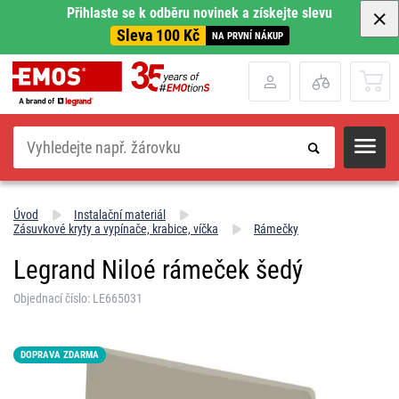
Přihlaste se k odběru novinek a získejte slevu
Sleva 100 Kč
NA PRVNÍ NÁKUP
Hledat
Úvod
Instalační materiál
Zásuvkové kryty a vypínače, krabice, víčka
Rámečky
Legrand Niloé rámeček šedý
Objednací číslo: LE665031
DOPRAVA ZDARMA