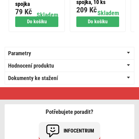
spojka, 10 ks
spojka
209 Kč
79 Kč
Skladem
Skladem
Do košíku
Do košíku
Parametry
Hodnocení produktu
Dokumenty ke stažení
Legrand
Niloé
rámeček
šedý
Potřebujete poradit?
INFOCENTRUM