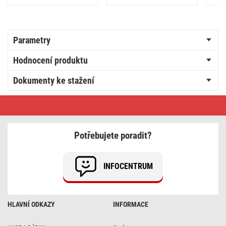
Parametry
Hodnocení produktu
Dokumenty ke stažení
Legrand
Valena
Life
rámeček,
černá
Potřebujete poradit?
INFOCENTRUM
HLAVNÍ ODKAZY
INFORMACE