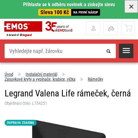
Přihlaste se k odběru novinek a získejte slevu
Sleva 100 Kč
NA PRVNÍ NÁKUP
Hledat
Úvod
Instalační materiál
Zásuvkové kryty a vypínače, krabice, víčka
Rámečky
Legrand Valena Life rámeček, černá
Objednací číslo: L754251
DOPRAVA ZDARMA