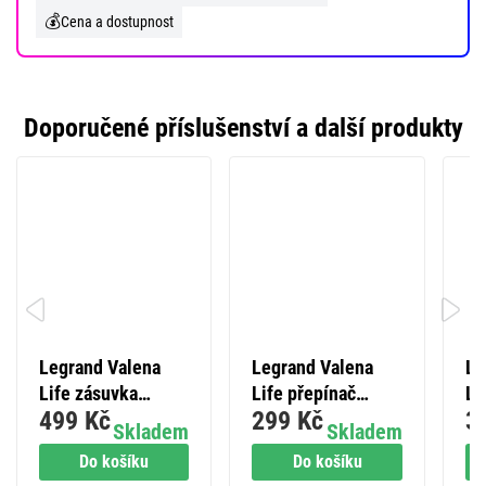
💰
Cena a dostupnost
Doporučené příslušenství a další produkty
Legrand Valena
Legrand Valena
Le
Life zásuvka
Life přepínač
Li
499 Kč
299 Kč
3
dvojnásobná, černá
sériový č. 5, černá
dv
Skladem
Skladem
6+
Do košíku
Do košíku