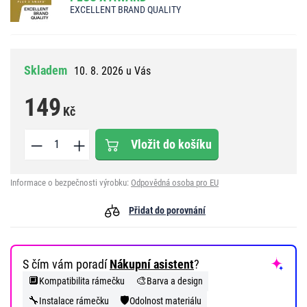
EXCELLENT BRAND QUALITY
Skladem
10. 8. 2026 u Vás
149
Kč
Vložit do košíku
Informace o bezpečnosti výrobku:
Odpovědná osoba pro EU
Přidat do porovnání
S čím vám poradí
Nákupní asistent
?
🔲
🎨
Kompatibilita rámečku
Barva a design
🔧
🛡️
Instalace rámečku
Odolnost materiálu