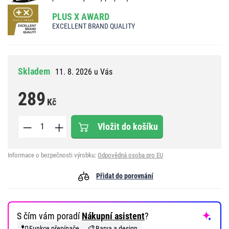
PLUS X AWARD
EXCELLENT BRAND QUALITY
Skladem
11. 8. 2026 u Vás
289
Kč
Vložit do košíku
Informace o bezpečnosti výrobku:
Odpovědná osoba pro EU
Přidat do porovnání
S čím vám poradí
Nákupní asistent
?
🔌
🎨
Funkce přepínače
Barva a design