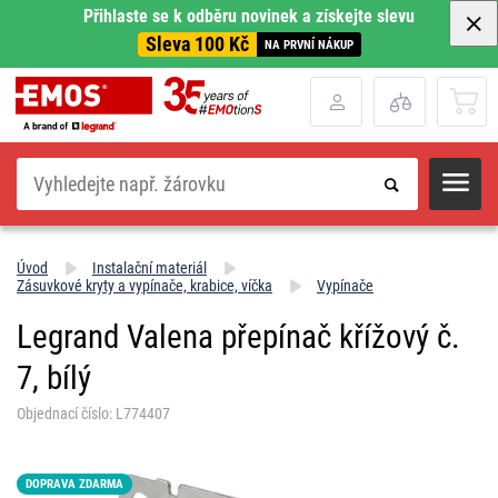
Přihlaste se k odběru novinek a získejte slevu
Sleva 100 Kč
NA PRVNÍ NÁKUP
Hledat
Úvod
Instalační materiál
Zásuvkové kryty a vypínače, krabice, víčka
Vypínače
Legrand Valena přepínač křížový č.
7, bílý
Objednací číslo: L774407
DOPRAVA ZDARMA