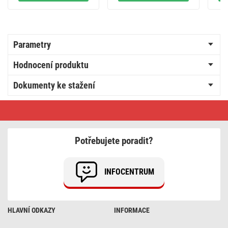
Parametry
Hodnocení produktu
Dokumenty ke stažení
Legrand
Valena
přepínač
křížový
č.
Potřebujete poradit?
7,
bílý
INFOCENTRUM
HLAVNÍ ODKAZY
INFORMACE