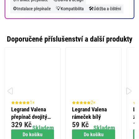
⚙️
💡
🛠️
Instalace přepínače
Kompatibilita
Údržba a čištění
Doporučené příslušenství a další produkty
1×
2×
Legrand Valena
Legrand Valena
Le
přepínač dvojitý
rámeček bílý
zá
329 Kč
59 Kč
1
střídavý č. 6+6,
je
Skladem
Skladem
bílý
Do košíku
Do košíku