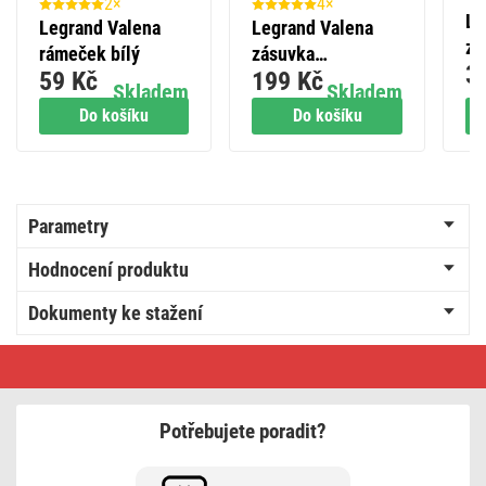
2×
4×
Le
Legrand Valena
Legrand Valena
zá
rámeček bílý
zásuvka
3
dv
59 Kč
199 Kč
jednonásobná, bílá
Skladem
Skladem
Do košíku
Do košíku
Parametry
Hodnocení produktu
Dokumenty ke stažení
Legrand
Valena
rámeček
bílý
se
Potřebujete poradit?
stříbrným
pruhem