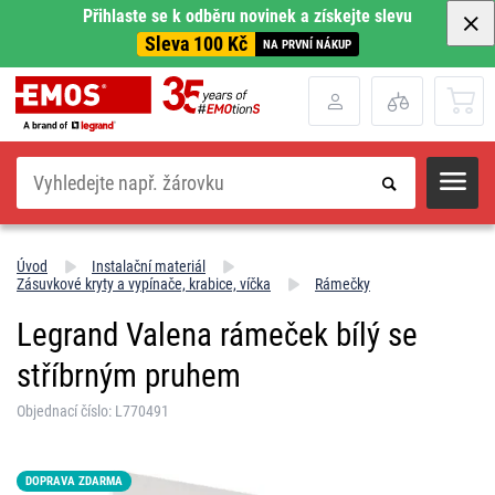
Přihlaste se k odběru novinek a získejte slevu
Sleva 100 Kč
NA PRVNÍ NÁKUP
Hledat
Úvod
Instalační materiál
Zásuvkové kryty a vypínače, krabice, víčka
Rámečky
Legrand Valena rámeček bílý se
stříbrným pruhem
Objednací číslo: L770491
DOPRAVA ZDARMA