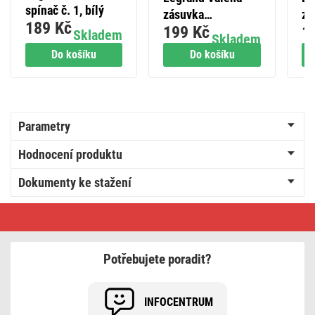
spínač č. 1, bílý
zásuvka
zá
189 Kč
199 Kč
1
jednonásobná, bílá
be
Skladem
Skladem
Do košíku
Do košíku
Parametry
Hodnocení produktu
Dokumenty ke stažení
Legrand
Valena
spínač
č.
1,
Potřebujete poradit?
podsvícený,
stříbrný
INFOCENTRUM