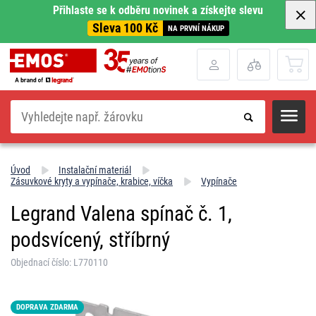
Přihlaste se k odběru novinek a získejte slevu
Sleva 100 Kč
NA PRVNÍ NÁKUP
Hledat
Úvod
Instalační materiál
Zásuvkové kryty a vypínače, krabice, víčka
Vypínače
Legrand Valena spínač č. 1,
podsvícený, stříbrný
Objednací číslo: L770110
DOPRAVA ZDARMA