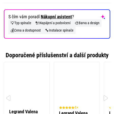
S čím vám poradí
Nákupní asistent
?
💡
🔌
🎨
Typ spínače
Napájení a podsvícení
Barva a design
💰
🔧
Cena a dostupnost
Instalace spínače
Doporučené příslušenství a další produkty
4×
Legrand Valena
Legrand Valena
Le