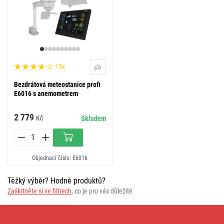
19x
Bezdrátová meteostanice profi
E6016 s anemometrem
2 779
Kč
Skladem
Objednací číslo: E6016
Těžký výběr? Hodně produktů?
Zaškrtněte si ve filtrech
, co je pro vás důležité
Meteostanice
s
anemometrem