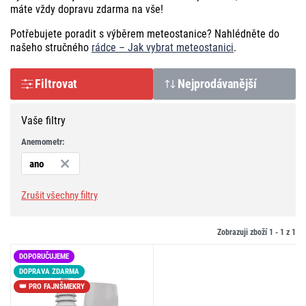
máte vždy dopravu zdarma na vše!
Potřebujete poradit s výběrem meteostanice? Nahlédněte do
našeho stručného
rádce – Jak vybrat meteostanici
.
Filtrovat
Nejprodávanější
Vaše filtry
Anemometr:
ano
Zrušit všechny filtry
Zobrazuji zboží 1 -
1
z
1
DOPORUČUJEME
DOPRAVA ZDARMA
👑 PRO FAJNŠMEKRY