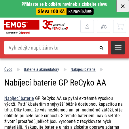
Přihlaste se k odběru novinek a získejte slevu
Sleva 100 Kč
NA PRVNÍ NÁKUP
Hledat
Úvod
Baterie a akumulátory
Nabíjecí baterie
Nabíjecí baterie GP ReCyko AA
Nabíjecí baterie
GP ReCyko AA se pyšní extrémně vysokou
výdrží. Patří k bateriím s nejvyšší běžně dostupnou kapacitou na
trhu. Díky tomu, že vás nezklamou ani při nadměrné zátěži, si je
oblíbíte při celé řadě činností. S těmito bateriemi navíc šetříte
životní prostředí, jelikož jsou vyrobené z recyklovatelných
materiálů. Nakupujte baterie u nás a získejte dopravu zdarma