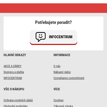
Nabíjecí
baterie
GP
ReCyko
AA
Potřebujete poradit?
INFOCENTRUM
HLAVNÍ ODKAZY
INFORMACE
AKCE A DÁRKY
O nás
Doprava a platba
Nákupní rádce
INFOCENTRUM
Compliance commitment
VŠE O NÁKUPU
VÍCE
Ochrana osobních údajů
Cookies
Obchodní podmínky
Zákonná záruka