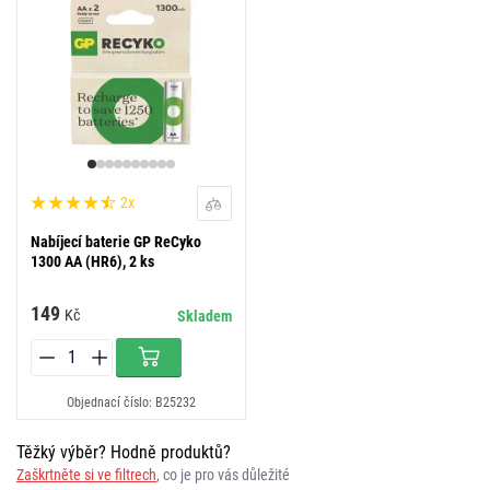
2x
Nabíjecí baterie GP ReCyko
1300 AA (HR6), 2 ks
149
Kč
Skladem
Objednací číslo: B25232
Těžký výběr? Hodně produktů?
Zaškrtněte si ve filtrech
, co je pro vás důležité