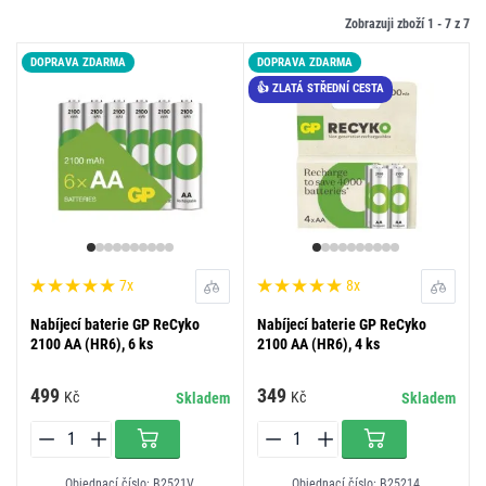
Zobrazuji zboží 1 -
7
z
7
DOPRAVA ZDARMA
DOPRAVA ZDARMA
👍 ZLATÁ STŘEDNÍ CESTA
7x
8x
Nabíjecí baterie GP ReCyko
Nabíjecí baterie GP ReCyko
2100 AA (HR6), 6 ks
2100 AA (HR6), 4 ks
499
349
Kč
Kč
Skladem
Skladem
Objednací číslo: B2521V
Objednací číslo: B25214