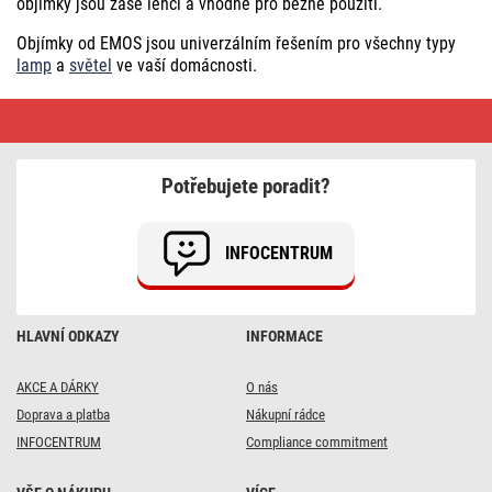
objímky jsou zase lehčí a vhodné pro běžné použití.
Objímky od EMOS jsou univerzálním řešením pro všechny typy
lamp
a
světel
ve vaší domácnosti.
Objímky
a
svítidla
na
žárovky
Potřebujete poradit?
•
Doprava
vždy
zdarma
INFOCENTRUM
HLAVNÍ ODKAZY
INFORMACE
AKCE A DÁRKY
O nás
Doprava a platba
Nákupní rádce
INFOCENTRUM
Compliance commitment