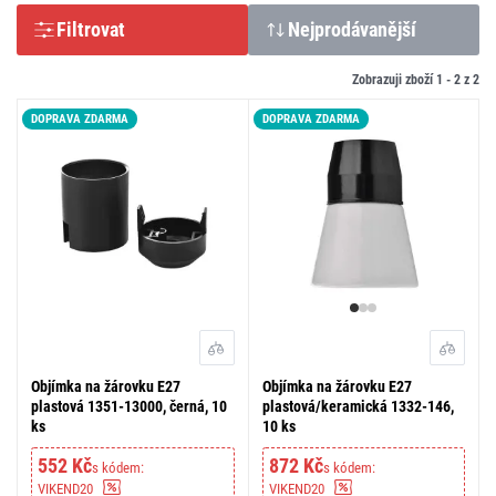
Filtrovat
Nejprodávanější
Zobrazuji zboží 1 -
2
z
2
DOPRAVA ZDARMA
DOPRAVA ZDARMA
Objímka na žárovku E27
Objímka na žárovku E27
plastová 1351-13000, černá, 10
plastová/keramická 1332-146,
ks
10 ks
552 Kč
872 Kč
s kódem:
s kódem:
VIKEND20
VIKEND20