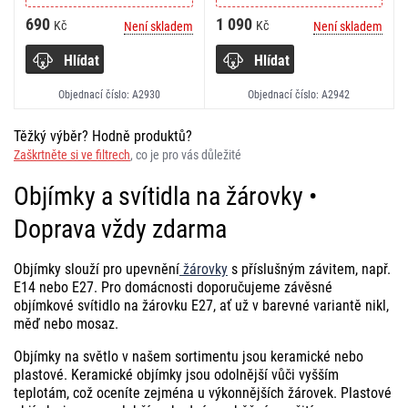
690
1 090
Kč
Kč
Není skladem
Není skladem
Hlídat
Hlídat
Objednací číslo: A2930
Objednací číslo: A2942
Těžký výběr? Hodně produktů?
Zaškrtněte si ve filtrech
, co je pro vás důležité
Objímky a svítidla na žárovky •
Doprava vždy zdarma
Objímky slouží pro upevnění
žárovky
s příslušným závitem, např.
E14 nebo E27. Pro domácnosti doporučujeme závěsné
objímkové svítidlo na žárovku E27, ať už v barevné variantě nikl,
měď nebo mosaz.
Objímky na světlo v našem sortimentu jsou keramické nebo
plastové. Keramické objímky jsou odolnější vůči vyšším
teplotám, což oceníte zejména u výkonnějších žárovek. Plastové