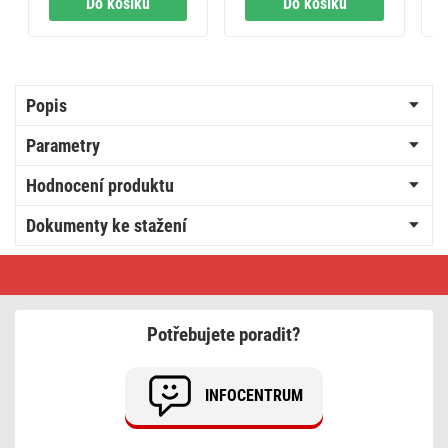
Do košíku
Do košíku
časovače 2v1 s
WiFi
Popis
Parametry
Hodnocení produktu
Dokumenty ke stažení
Podlahový
programovatelný
drátový
WiFi
GoSmart
Potřebujete poradit?
termostat
P56201UF
INFOCENTRUM