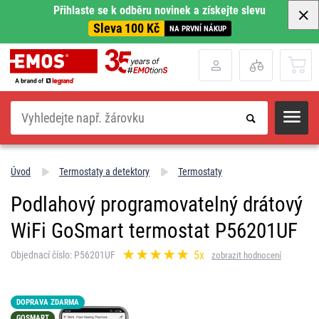
Přihlaste se k odběru novinek a získejte slevu
Sleva 100 Kč
NA PRVNÍ NÁKUP
Hledat
Úvod
Termostaty a detektory
Termostaty
Podlahový programovatelný drátový
WiFi GoSmart termostat P56201UF
5x
Objednací číslo: P56201UF
zobrazit hodnocení
DOPRAVA ZDARMA
GOSMART