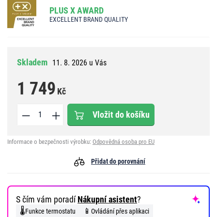
PLUS X AWARD
EXCELLENT BRAND QUALITY
Skladem
11. 8. 2026 u Vás
1 749
Kč
Vložit do košíku
Informace o bezpečnosti výrobku:
Odpovědná osoba pro EU
Přidat do porovnání
S čím vám poradí
Nákupní asistent
?
🌡️
📱
Funkce termostatu
Ovládání přes aplikaci