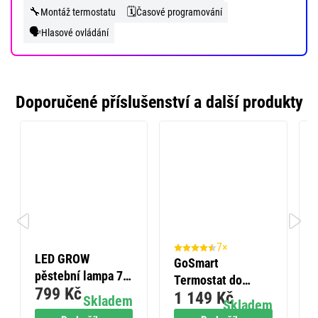
🔧
🗓️
Montáž termostatu
Časové programování
🗣️
Hlasové ovládání
Doporučené příslušenství a další produkty
7×
LED GROW
GoSmart
pěstební lampa 7
Termostat do
799 Kč
W, časovač, bílá
1 149 Kč
zásuvky s funkcí
Skladem
Skladem
digitálního