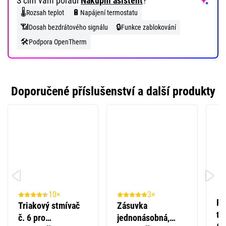
S čím vám poradí
Nákupní asistent
?
🌡️
🔋
Rozsah teplot
Napájení termostatu
📶
🔒
Dosah bezdrátového signálu
Funkce zablokování
🛠️
Podpora OpenTherm
Doporučené příslušenství a další produkty
10×
3×
Rá
Triakový stmívač
Zásuvka
tr
č. 6 pro
jednonásobná,