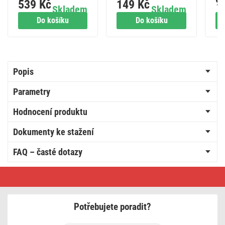
9
539 Kč
149 Kč
regulovatelné LED
antracit
Skladem
Skladem
žárovky
Do košíku
Do košíku
Popis
Parametry
Hodnocení produktu
Dokumenty ke stažení
FAQ – časté dotazy
Pokojový
programovatelný
bezdrátový
OpenTherm
termostat
Potřebujete poradit?
P5616OT