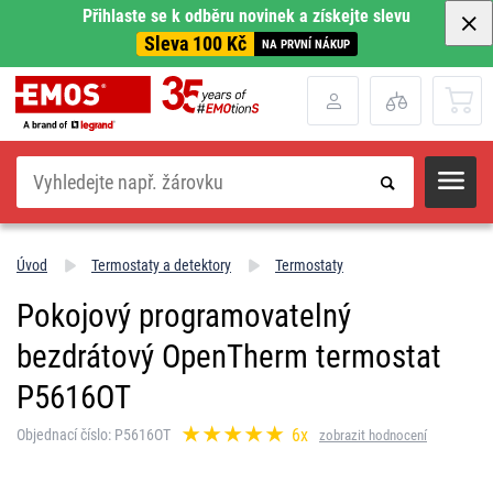
Přihlaste se k odběru novinek a získejte slevu
Sleva 100 Kč
NA PRVNÍ NÁKUP
Hledat
Úvod
Termostaty a detektory
Termostaty
Pokojový programovatelný
bezdrátový OpenTherm termostat
P5616OT
6x
Objednací číslo: P5616OT
zobrazit hodnocení