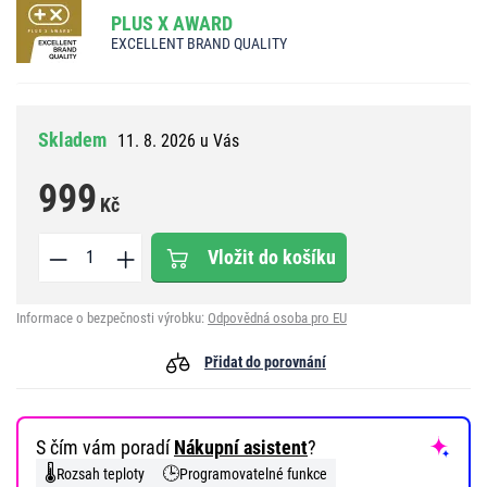
PLUS X AWARD
EXCELLENT BRAND QUALITY
Skladem
11. 8. 2026 u Vás
999
Kč
Vložit do košíku
Informace o bezpečnosti výrobku:
Odpovědná osoba pro EU
Přidat do porovnání
S čím vám poradí
Nákupní asistent
?
🌡️
🕒
Rozsah teploty
Programovatelné funkce