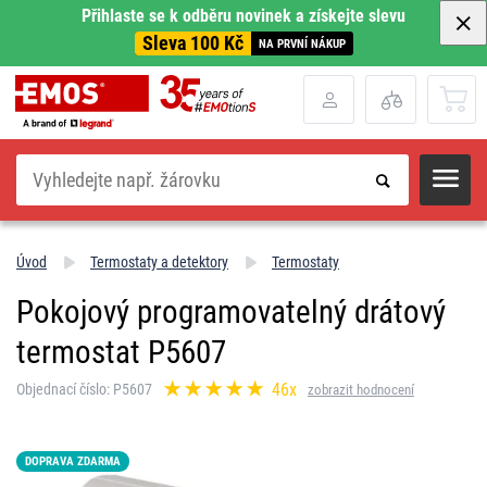
Přihlaste se k odběru novinek a získejte slevu
Sleva 100 Kč
NA PRVNÍ NÁKUP
Hledat
Úvod
Termostaty a detektory
Termostaty
Pokojový programovatelný drátový
termostat P5607
46x
Objednací číslo: P5607
zobrazit hodnocení
DOPRAVA ZDARMA