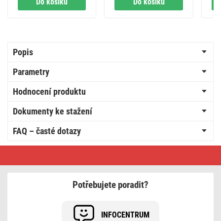
Do košíku
Do košíku
Popis
Parametry
Hodnocení produktu
Dokumenty ke stažení
FAQ – časté dotazy
Pokojový
programovatelný
drátový
termostat
P5607
Potřebujete poradit?
INFOCENTRUM