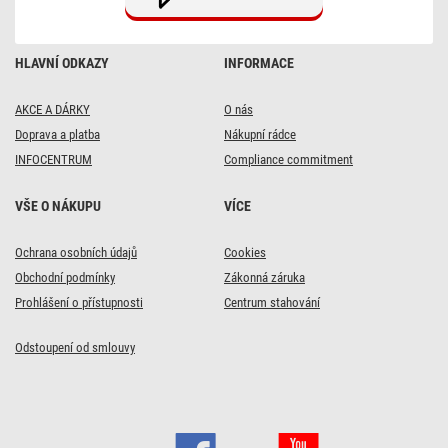
HLAVNÍ ODKAZY
INFORMACE
AKCE A DÁRKY
O nás
Doprava a platba
Nákupní rádce
INFOCENTRUM
Compliance commitment
DOPRAVA ZDARMA
DOPRAVA ZDARMA
VŠE O NÁKUPU
VÍCE
8x
43x
Ochrana osobních údajů
Cookies
Alkalická baterie GP
Alkalická baterie GP
Super AAA (LR03), 2
Super AAA (LR03), 10
Obchodní podmínky
Zákonná záruka
ks
ks
Prohlášení o přístupnosti
Centrum stahování
Odstoupení od smlouvy
39
169
Kč
Kč
Skladem
Skladem
Do košíku
Do košíku