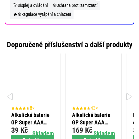
💡
❄️
Displej a ovládání
Ochrana proti zamrznutí
🔥❄️
Regulace vytápění a chlazení
Doporučené příslušenství a další produkty
8×
43×
Alkalická baterie
Alkalická baterie
Po
GP Super AAA
GP Super AAA
dr
39 Kč
169 Kč
8
(LR03), 2 ks
(LR03), 10 ks
P5
Skladem
Skladem